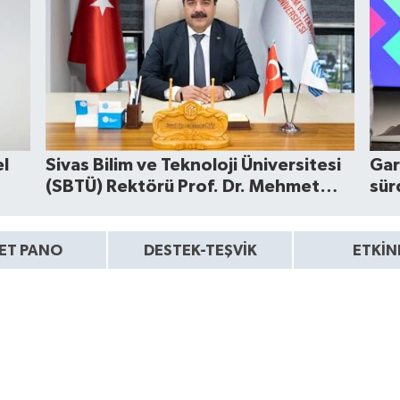
el
Sivas Bilim ve Teknoloji Üniversitesi
Gar
(SBTÜ) Rektörü Prof. Dr. Mehmet
sür
Kul; Bir hayal, bir söz: “Gelecek
Burada”
KET PANO
DESTEK-TEŞVİK
ETKİN