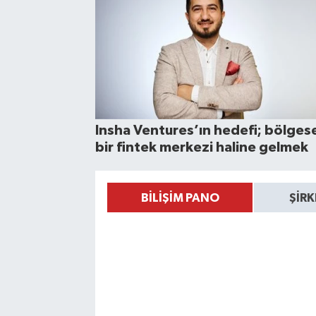
Insha Ventures’ın hedefi; bölges
bir fintek merkezi haline gelmek
BİLİŞİM PANO
ŞİR