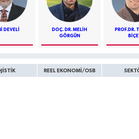
I DEVELI
DOÇ. DR. MELIH
PROF.DR. 
GÖRGÜN
BIÇE
JİSTİK
REEL EKONOMİ/OSB
SEKT