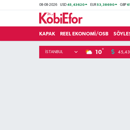
45,43620
53,38690
6
08-08-2026
USD
EUR
GBP
AKADEMİ
KAPAK
REEL EKONOMİ/OSB
SÖYLE
BİLİŞİM PANO
°
DESTEK-TEŞVİK
10
45,4
ETKİNLİK
GÜNCEL
HABERLER
KAPAK
OSB