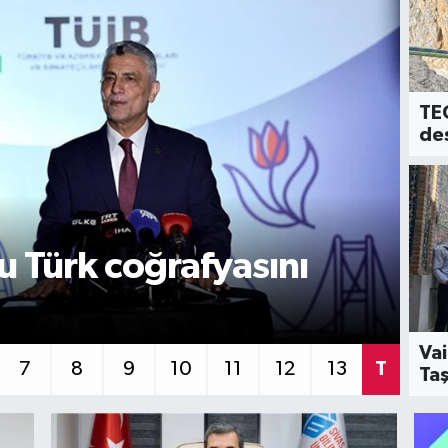
TE
de
DES
 Fast 50 Türkiye’ye son
Ka
A
y
Vai
7
8
9
10
11
12
13
T
Taş