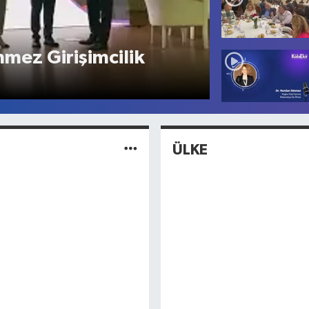
nmez Girişimcilik
ÜLKE