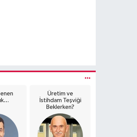
Denen
Üretim ve
Sağlık Turiz
luk…
İstihdam Teşviği
Mükemmeli
Beklerken?
Merkezi Ola
Zongulda