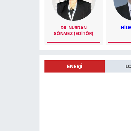
DR. NURDAN
HILM
SÖNMEZ (EDITÖR)
ENERJİ
LO