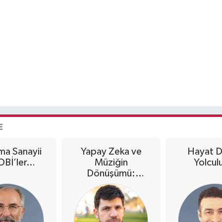
E
ma Sanayii
Yapay Zeka ve
Hayat 
OBİ’ler…
Müziğin
Yolcu
Dönüşümü:
Yeniliğe Doğru