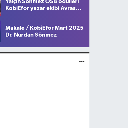
Yalçın Sönmez OSB ödülleri
KobiEfor yazar ekibi Avrasya
Ekonomi Zirvesi
Makale / KobiEfor Mart 2025
Dr. Nurdan Sönmez