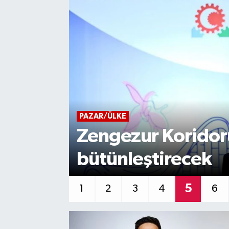
DESTEK-TEŞVİK
ını
Deloitte Teknoloji
başvuru 31 Ekim
6
1
2
3
4
5