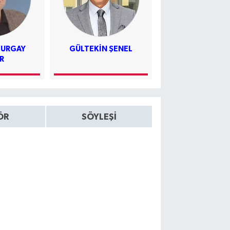
TURGAY
GÜLTEKIN ŞENEL
PROF.DR. KE
R
BÜYÜKGÜZE
ÖR
SÖYLEŞİ