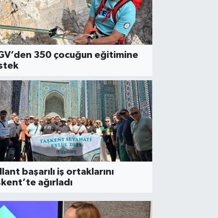
GV’den 350 çocuğun eğitimine
stek
TEK-TEŞVİK
dın Teknoloji Girişimcileri
kademisi’nden 1. girişime 5
atırım
llant başarılı iş ortaklarını
kent’te ağırladı