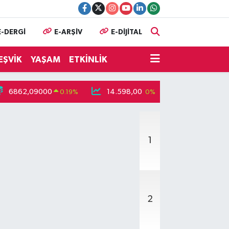
E-DERGİ
E-ARŞİV
E-DİJİTAL
EŞVİK
YAŞAM
ETKİNLİK
6862,09000
14.598,00
79.591,74
0.19
%
0
%
-1
1
2