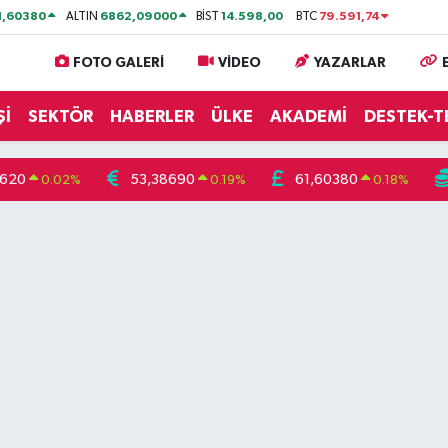
1,60380
6862,09000
14.598,00
79.591,74
ALTIN
BİST
BTC
FOTO GALERİ
VİDEO
YAZARLAR
Şİ
SEKTÖR
HABERLER
ÜLKE
AKADEMİ
DESTEK-T
3620
53,38690
61,60380
0.02
%
0.19
%
0.18
%