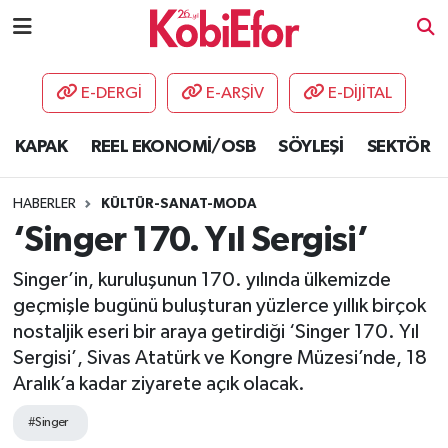
AKADEMİ
E-DERGİ
E-ARŞİV
E-DİJİTAL
BİLİŞİM PANO
KAPAK
REEL EKONOMİ/OSB
SÖYLEŞİ
SEKTÖR
DESTEK-TEŞVİK
HABERLER
KÜLTÜR-SANAT-MODA
ETKİNLİK
‘Singer 170. Yıl Sergisi’
Singer’in, kuruluşunun 170. yılında ülkemizde
GÜNCEL
geçmişle bugünü buluşturan yüzlerce yıllık birçok
nostaljik eseri bir araya getirdiği ‘Singer 170. Yıl
HABERLER
Sergisi’, Sivas Atatürk ve Kongre Müzesi’nde, 18
KAPAK
Aralık’a kadar ziyarete açık olacak.
#Singer
OSB