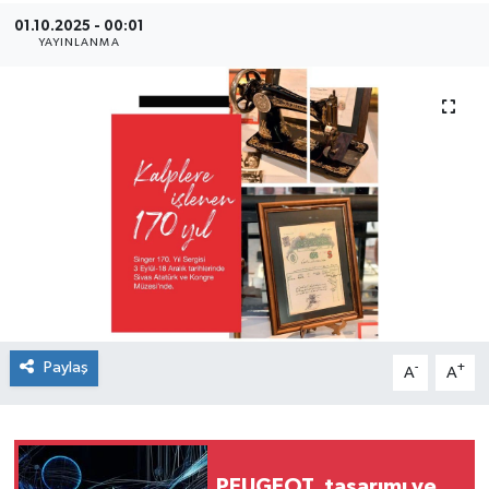
01.10.2025 - 00:01
SEKTÖR
YAYINLANMA
ŞİRKET PANO
SÖYLEŞİ
ÜLKE
YAŞAM
Paylaş
-
+
A
A
PEUGEOT, tasarımı ve