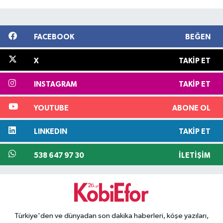
FACEBOOK
BEĞEN
X
TAKIP ET
INSTAGRAM
TAKIP ET
YOUTUBE
ABONE OL
LINKEDIN
TAKIP ET
538 647 97 30
İLETIŞIM
Türkiye'den ve dünyadan son dakika haberleri, köşe yazıları,