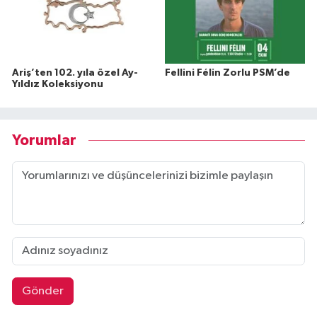
Ariş’ten 102. yıla özel Ay-
Fellini Félin Zorlu PSM’de
Yıldız Koleksiyonu
Yorumlar
Gönder