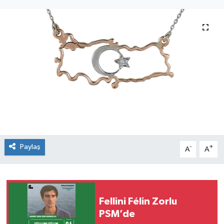
SEKTÖR
ŞİRKET PANO
SÖYLEŞİ
ÜLKE
YAŞAM
Paylaş
-
+
A
A
Fellini Félin Zorlu
PSM’de