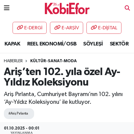
AKADEMİ
E-DERGİ
E-ARŞİV
E-DİJİTAL
BİLİŞİM PANO
KAPAK
REEL EKONOMİ/OSB
SÖYLEŞİ
SEKTÖR
DESTEK-TEŞVİK
HABERLER
KÜLTÜR-SANAT-MODA
ETKİNLİK
Ariş’ten 102. yıla özel Ay-
Yıldız Koleksiyonu
GÜNCEL
Ariş Pırlanta, Cumhuriyet Bayramı’nın 102. yılını
HABERLER
‘Ay-Yıldız Koleksiyonu’ ile kutluyor.
KAPAK
#Ariş Pırlanta
01.10.2025 - 00:01
OSB
YAYINLANMA