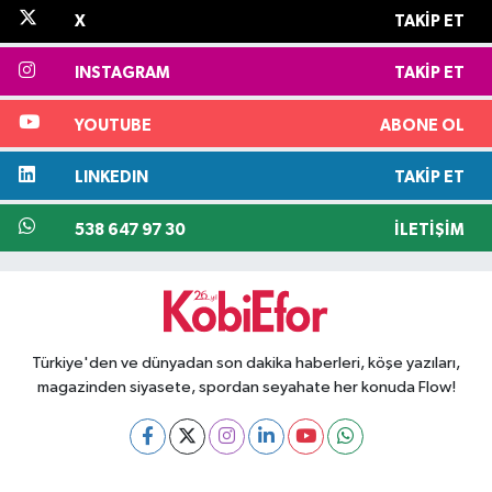
X
TAKIP ET
INSTAGRAM
TAKIP ET
YOUTUBE
ABONE OL
LINKEDIN
TAKIP ET
538 647 97 30
İLETIŞIM
Türkiye'den ve dünyadan son dakika haberleri, köşe yazıları,
magazinden siyasete, spordan seyahate her konuda Flow!