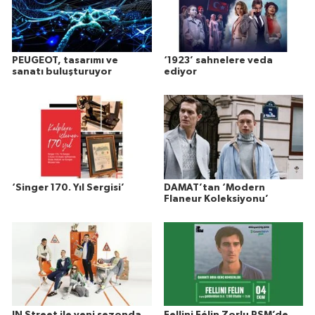
PEUGEOT, tasarımı ve
‘1923’ sahnelere veda
sanatı buluşturuyor
ediyor
‘Singer 170. Yıl Sergisi’
DAMAT’tan ‘Modern
Flaneur Koleksiyonu’
IN Street ile yeni sezonda
Fellini Félin Zorlu PSM’de