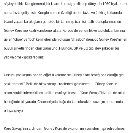
söyleyebiliriz. Konglomerat, bir ticaret kuruluş şekli olup dünyada 1960’lı yıllardan
sonra hızla gelişmiştir. Konglomeratın özelliği birden fazla ve farklı iş kollarında
ticaret yapan kuruluşların genelde bir tanınmış ticari isim altında toplanmasıdır.
Güney Kore merkezli konglomeratlara Korece’de zenginlik ve topluluk anlamına
gelen “chae” ve “bol” kelimelerinden oluşan “chaebol” deniyor. Güney Kore’nin en
büyük şirketlerinden olan Samsung, Hyundai, SK ve LG gibi dev şirketleri bu
yapıya örnek gösterebiliriz.
Peki bu yapılaşma neden diğer ülkelerde de Güney Kore örneğinde olduğu gibi
şekillenmedi? Belki de biraz soruyu irdelemek gerekecek… Güney Kore ile
aramızdaki binlerce kilometrelik mesafeye karşın, “Kore Savaşı” bizlerin de ortak
belleğinde bir yaradır, Chaebol yolculuğu da tam olarak bu savaşın sonrasında
ortaya çıkıyor.
Kore Savaşı’nın ardından, Güney Kore’de ekonominin yeniden inşa edilebilmesi