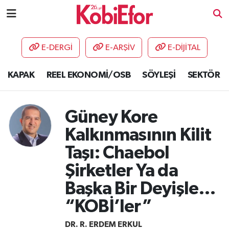
AKADEMİ
E-DERGİ
E-ARŞİV
E-DİJİTAL
BİLİŞİM PANO
KAPAK
REEL EKONOMİ/OSB
SÖYLEŞİ
SEKTÖR
DESTEK-TEŞVİK
Güney Kore
ETKİNLİK
Kalkınmasının Kilit
GÜNCEL
Taşı: Chaebol
Şirketler Ya da
HABERLER
Başka Bir Deyişle…
KAPAK
“KOBİ’ler”
OSB
DR. R. ERDEM ERKUL