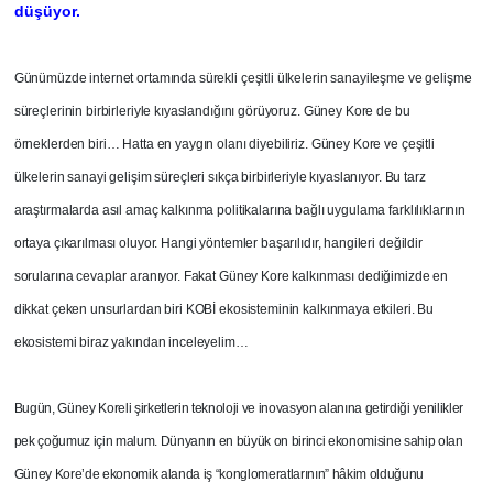
düşüyor.
Günümüzde internet ortamında sürekli çeşitli ülkelerin sanayileşme ve gelişme
süreçlerinin birbirleriyle kıyaslandığını görüyoruz. Güney Kore de bu
örneklerden biri… Hatta en yaygın olanı diyebiliriz. Güney Kore ve çeşitli
ülkelerin sanayi gelişim süreçleri sıkça birbirleriyle kıyaslanıyor. Bu tarz
araştırmalarda asıl amaç kalkınma politikalarına bağlı uygulama farklılıklarının
ortaya çıkarılması oluyor. Hangi yöntemler başarılıdır, hangileri değildir
sorularına cevaplar aranıyor. Fakat Güney Kore kalkınması dediğimizde en
dikkat çeken unsurlardan biri KOBİ ekosisteminin kalkınmaya etkileri. Bu
ekosistemi biraz yakından inceleyelim…
Bugün, Güney Koreli şirketlerin teknoloji ve inovasyon alanına getirdiği yenilikler
pek çoğumuz için malum. Dünyanın en büyük on birinci ekonomisine sahip olan
Güney Kore’de ekonomik alanda iş “konglomeratlarının” hâkim olduğunu