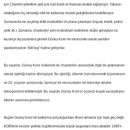
için Chaebol şirketlere pek çok özel kredi ve finansal destek sağlanıyor. Yabancı
ortaklığının hiç olmadığı milli bir kalkınma modeli geliştirilmesi hedefleniyor.
Sonrasında ise seçilmiş kritik endüstriler ön plana çıkarılıyor (inşaat, tekstil, petrol,
çelik vb.). Zamanla, chaeboller yeni endüstriyel sektörlere doğru genişliyor ve
kazançlı dış pazarlara girerek Güney Kore’nin ekonomik olarak yeniden
yapılanmasının “kilit taşı” haline geliyorlar.
Bu sayede, Güney Kore hükümeti ile chaeboller arasındaki ilişki de geleneksel
olarak işbirliği haline dönüşüyor. Bu işbirliği, ülkenin hızlı ekonomik büyümesini
ve 20. yüzyılın sonlarında, tarımsal bir ekonomiden bir teknoloji devine
dönüşümünü tetiklemiştir. Bu sayede Güney Kore’yi üçüncü kuşak sanayileşen
ülkeler arasında görebiliyoruz.
Bugün Güney Kore’nin kalkınma yolculuğundan ilham almamız için hala geç değil.
KOBİ’lerin benzer şekilde örgütlenmesiyle büyük başarılara imza atılabilir. 1960’lı