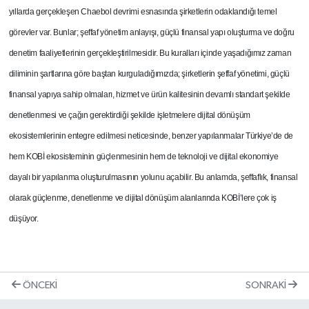
yıllarda gerçekleşen Chaebol devrimi esnasında şirketlerin odaklandığı temel
görevler var. Bunlar; şeffaf yönetim anlayışı, güçlü finansal yapı oluşturma ve doğru
denetim faaliyetlerinin gerçekleştirilmesidir. Bu kuralları içinde yaşadığımız zaman
diliminin şartlarına göre baştan kurguladığımızda; şirketlerin şeffaf yönetimi, güçlü
finansal yapıya sahip olmaları, hizmet ve ürün kalitesinin devamlı standart şekilde
denetlenmesi ve çağın gerektirdiği şekilde işletmelere dijital dönüşüm
ekosistemlerinin entegre edilmesi neticesinde, benzer yapılanmalar Türkiye’de de
hem KOBİ ekosisteminin güçlenmesinin hem de teknoloji ve dijital ekonomiye
dayalı bir yapılanma oluşturulmasının yolunu açabilir. Bu anlamda, şeffaflık, finansal
olarak güçlenme, denetlenme ve dijital dönüşüm alanlarında KOBİ’lere çok iş
düşüyor.
ÖNCEKI
SONRAKI