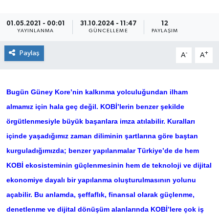
SEKTÖR
01.05.2021 - 00:01
31.10.2024 - 11:47
12
YAYINLANMA
GÜNCELLEME
PAYLAŞIM
ŞİRKET PANO
Paylaş
-
+
A
A
SÖYLEŞİ
Bugün Güney Kore’nin kalkınma yolculuğundan ilham
ÜLKE
almamız için hala geç değil. KOBİ’lerin benzer şekilde
YAŞAM
örgütlenmesiyle büyük başarılara imza atılabilir. Kuralları
içinde yaşadığımız zaman diliminin şartlarına göre baştan
kurguladığımızda; benzer yapılanmalar Türkiye’de de hem
KOBİ ekosisteminin güçlenmesinin hem de teknoloji ve dijital
ekonomiye dayalı bir yapılanma oluşturulmasının yolunu
açabilir. Bu anlamda, şeffaflık, finansal olarak güçlenme,
denetlenme ve dijital dönüşüm alanlarında KOBİ’lere çok iş