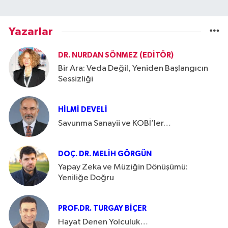
Yazarlar
DR. NURDAN SÖNMEZ (EDITÖR)
Bir Ara: Veda Değil, Yeniden Başlangıcın
Sessizliği
HILMI DEVELI
Savunma Sanayii ve KOBİ’ler…
DOÇ. DR. MELIH GÖRGÜN
Yapay Zeka ve Müziğin Dönüşümü:
Yeniliğe Doğru
PROF.DR. TURGAY BIÇER
Hayat Denen Yolculuk…