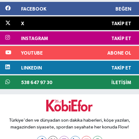
FACEBOOK
BEĞEN
X
TAKIP ET
INSTAGRAM
TAKIP ET
YOUTUBE
ABONE OL
LINKEDIN
TAKIP ET
538 647 97 30
İLETIŞIM
Türkiye'den ve dünyadan son dakika haberleri, köşe yazıları,
magazinden siyasete, spordan seyahate her konuda Flow!