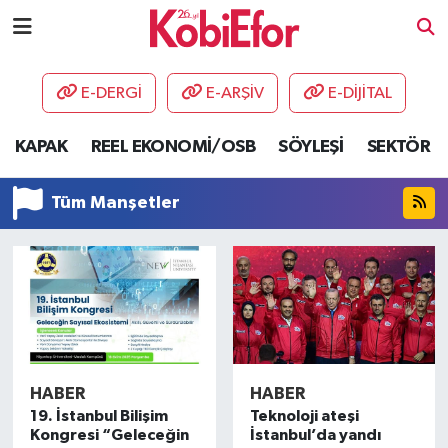
AKADEMİ
E-DERGİ
E-ARŞİV
E-DİJİTAL
BİLİŞİM PANO
KAPAK
REEL EKONOMİ/OSB
SÖYLEŞİ
SEKTÖR
DESTEK-TEŞVİK
Tüm Manşetler
ETKİNLİK
GÜNCEL
HABERLER
KAPAK
HABER
HABER
19. İstanbul Bilişim
Teknoloji ateşi
OSB
Kongresi “Geleceğin
İstanbul’da yandı