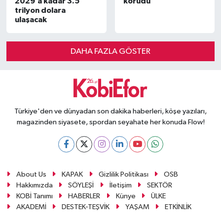
2029’a kadar 3.5
korudu
trilyon dolara
ulaşacak
DAHA FAZLA GÖSTER
Türkiye'den ve dünyadan son dakika haberleri, köşe yazıları,
magazinden siyasete, spordan seyahate her konuda Flow!
About Us
KAPAK
Gizlilik Politikası
OSB
Hakkımızda
SÖYLEŞİ
İletişim
SEKTÖR
KOBİ Tanımı
HABERLER
Künye
ÜLKE
AKADEMİ
DESTEK-TEŞVİK
YAŞAM
ETKİNLİK