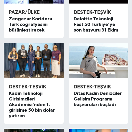
PAZAR/ÜLKE
DESTEK-TEŞVİK
Zengezur Koridoru
Deloitte Teknoloji
Türk coğrafyasını
Fast 50 Türkiye’ye
bütünleştirecek
son başvuru 31 Ekim
DESTEK-TEŞVİK
DESTEK-TEŞVİK
Kadın Teknoloji
Ditaş Kadın Denizciler
Girişimcileri
Gelişim Programı
Akademisi’nden 1.
başvuruları başladı
girişime 50 bin dolar
yatırım