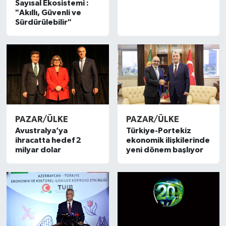
Sayısal Ekosistemi :
"Akıllı, Güvenli ve
SEKTÖR
Sürdürülebilir"
ŞİRKET PANO
SÖYLEŞİ
ÜLKE
PAZAR/ÜLKE
PAZAR/ÜLKE
YAŞAM
Avustralya’ya
Türkiye-Portekiz
ihracatta hedef 2
ekonomik ilişkilerinde
milyar dolar
yeni dönem başlıyor