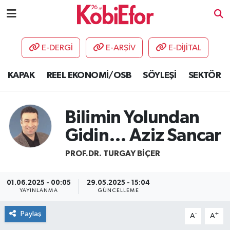
AKADEMİ
E-DERGİ
E-ARŞİV
E-DİJİTAL
BİLİŞİM PANO
KAPAK
REEL EKONOMİ/OSB
SÖYLEŞİ
SEKTÖR
DESTEK-TEŞVİK
Bilimin Yolundan
ETKİNLİK
Gidin… Aziz Sancar
GÜNCEL
PROF.DR. TURGAY BIÇER
HABERLER
01.06.2025 - 00:05
29.05.2025 - 15:04
YAYINLANMA
GÜNCELLEME
KAPAK
Paylaş
-
+
A
A
OSB