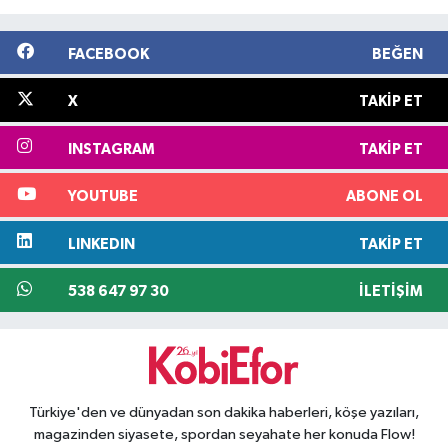
FACEBOOK
BEĞEN
X
TAKIP ET
INSTAGRAM
TAKIP ET
YOUTUBE
ABONE OL
LINKEDIN
TAKIP ET
538 647 97 30
İLETIŞIM
Türkiye'den ve dünyadan son dakika haberleri, köşe yazıları,
magazinden siyasete, spordan seyahate her konuda Flow!