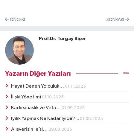
ÖNCEKI
SONRAKI
Prof.Dr. Turgay Biçer
Yazarın Diğer Yazıları
Hayat Denen Yolculuk…
01.11.2025
İlişki Yönetimi
01.10.2025
Kadirşinaslık ve Vefa…
01.09.2025
İyilik Yapmak Ne Kadar İyidir?...
01.08.2025
Alışverişin ‘e’si…
29.03.2025