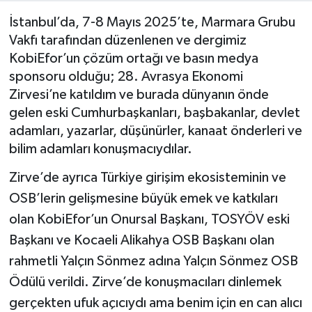
İstanbul’da, 7-8 Mayıs 2025’te, Marmara Grubu
SEKTÖR
Vakfı tarafından düzenlenen ve dergimiz
KobiEfor’un çözüm ortağı ve basın medya
ŞİRKET PANO
sponsoru olduğu; 28. Avrasya Ekonomi
Zirvesi’ne katıldım ve burada dünyanın önde
SÖYLEŞİ
gelen eski Cumhurbaşkanları, başbakanlar, devlet
adamları, yazarlar, düşünürler, kanaat önderleri ve
ÜLKE
bilim adamları konuşmacıydılar.
YAŞAM
Zirve’de ayrıca Türkiye girişim ekosisteminin ve
OSB’lerin gelişmesine büyük emek ve katkıları
olan KobiEfor’un Onursal Başkanı, TOSYÖV eski
Başkanı ve Kocaeli Alikahya OSB Başkanı olan
rahmetli Yalçın Sönmez adına Yalçın Sönmez OSB
Ödülü verildi. Zirve’de konuşmacıları dinlemek
gerçekten ufuk açıcıydı ama benim için en can alıcı