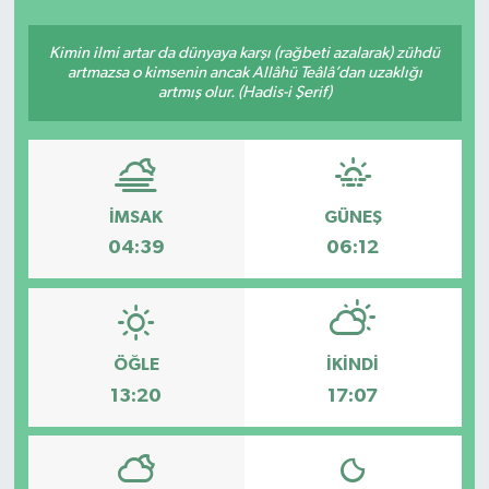
SEKTÖR
Kimin ilmi artar da dünyaya karşı (rağbeti azalarak) zühdü
artmazsa o kimsenin ancak Allâhü Teâlâ’dan uzaklığı
artmış olur. (Hadis-i Şerif)
ŞİRKET PANO
SÖYLEŞİ
ÜLKE
İMSAK
GÜNEŞ
04:39
06:12
YAŞAM
ÖĞLE
İKINDI
13:20
17:07