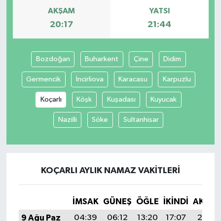
AKŞAM
YATSI
20:17
21:44
Bozdoğan
Buharkent
Çine
Didim
Germencik
İncirliova
Karacasu
Karpuzlu
Koçarlı
Köşk
Kuşadası
Kuyucak
Nazilli
Söke
Sultanhisar
KOÇARLI AYLIK NAMAZ VAKITLERI
İMSAK
GÜNEŞ
ÖĞLE
İKINDI
AKŞA
9 Ağu Paz
04:39
06:12
13:20
17:07
20:17