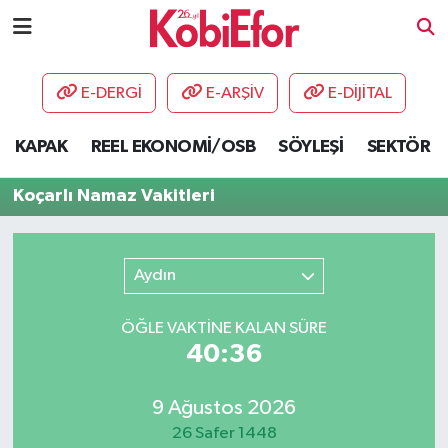
AKADEMİ
E-DERGİ
E-ARŞİV
E-DİJİTAL
BİLİŞİM PANO
KAPAK
REEL EKONOMİ/OSB
SÖYLEŞİ
SEKTÖR
DESTEK-TEŞVİK
Koçarlı Namaz Vakitleri
ETKİNLİK
Aydın
GÜNCEL
ÖĞLE VAKTİNE KALAN SÜRE
HABERLER
40:36
KAPAK
9 Ağustos 2026
OSB
26 Safer 1448