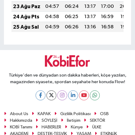
23 Ağu Paz
04:57
06:24
13:17
17:00
20:00
24 Ağu Pts
04:58
06:25
13:17
16:59
19:58
25 Ağu Sal
04:59
06:26
13:16
16:58
19:57
Türkiye'den ve dünyadan son dakika haberleri, köşe yazıları,
magazinden siyasete, spordan seyahate her konuda Flow!
About Us
KAPAK
Gizlilik Politikası
OSB
Hakkımızda
SÖYLEŞİ
İletişim
SEKTÖR
KOBİ Tanımı
HABERLER
Künye
ÜLKE
AKADEMİ
DESTEK-TEŞVİK
YAŞAM
ETKİNLİK