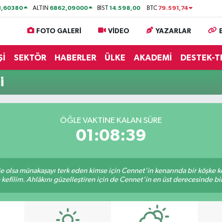
1,60380
6862,09000
14.598,00
79.591,74
ALTIN
BİST
BTC
FOTO GALERİ
VİDEO
YAZARLAR
Şİ
SEKTÖR
HABERLER
ÜLKE
AKADEMİ
DESTEK-T
i
ÖĞLE VAKTİNE KALAN SÜRE
01:08:39
ile olsa münakaşayı terk eden kimse için Cennet’in kenarında bir köşke ke
kefilim. Ahlâkını güzelleştiren için de Cennet’in en üst derecesinde bir 