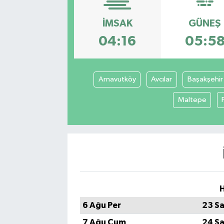
SEKTÖR
İMSAK
GÜNEŞ
04:16
05:5
ŞİRKET PANO
SÖYLEŞİ
Arnavutköy
Avcılar
Başakşehir
ÜLKE
Maltepe
YAŞAM
H
6 Ağu Per
23 Sa
7 Ağu Cum
24 Sa