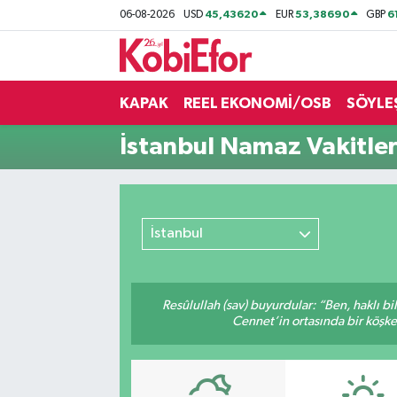
45,43620
53,38690
6
06-08-2026
USD
EUR
GBP
AKADEMİ
KAPAK
REEL EKONOMİ/OSB
SÖYLE
BİLİŞİM PANO
İstanbul Namaz Vakitler
DESTEK-TEŞVİK
ETKİNLİK
İstanbul
GÜNCEL
HABERLER
Resûlullah (sav) buyurdular: “Ben, haklı b
Cennet’in ortasında bir köşke 
KAPAK
OSB