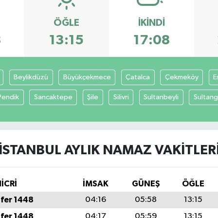
ÖĞLE
İKINDI
8
13:15
17:08
Beylikdüzü
Büyükçekmece
Çatalca
Çekmeköy
E
Pendik
Sancaktepe
Şile
Silivri
Sultanbeyli
Sultang
İSTANBUL AYLIK NAMAZ VAKITLER
İCRİ
İMSAK
GÜNEŞ
ÖĞLE
fer 1448
04:16
05:58
13:15
fer 1448
04:17
05:59
13:15