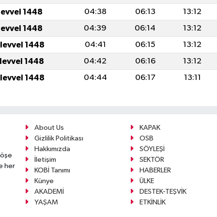
levvel 1448
04:38
06:13
13:12
levvel 1448
04:39
06:14
13:12
ulevvel 1448
04:41
06:15
13:12
ulevvel 1448
04:42
06:16
13:12
ulevvel 1448
04:44
06:17
13:11
About Us
KAPAK
Gizlilik Politikası
OSB
Hakkımızda
SÖYLEŞİ
köşe
İletişim
SEKTÖR
e her
KOBİ Tanımı
HABERLER
Künye
ÜLKE
AKADEMİ
DESTEK-TEŞVİK
YAŞAM
ETKİNLİK