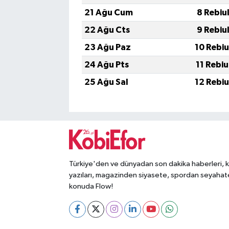
21 Ağu Cum
8 Rebiu
22 Ağu Cts
9 Rebiu
23 Ağu Paz
10 Rebi
24 Ağu Pts
11 Rebi
25 Ağu Sal
12 Rebi
Türkiye'den ve dünyadan son dakika haberleri, 
yazıları, magazinden siyasete, spordan seyahat
konuda Flow!