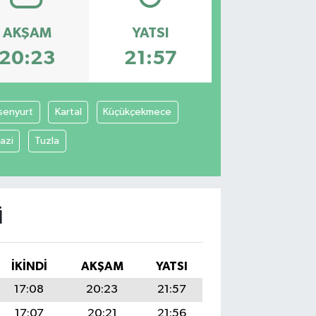
AKŞAM
YATSI
20:23
21:57
senyurt
Kartal
Küçükçekmece
azi
Tuzla
I
İKINDI
AKŞAM
YATSI
17:08
20:23
21:57
17:07
20:21
21:56