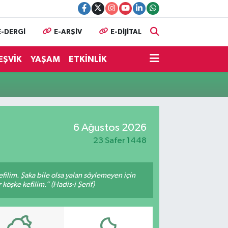
E-DERGİ
E-ARŞİV
E-DİJİTAL
EŞVİK
YAŞAM
ETKİNLİK
6 Ağustos 2026
23 Safer 1448
filim. Şaka bile olsa yalan söylemeyen için
köşke kefilim.” (Hadis-i Şerif)