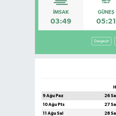
SEKTÖR
İMSAK
GÜNEŞ
03:49
05:21
ŞİRKET PANO
SÖYLEŞİ
Dargeçit
ÜLKE
YAŞAM
H
9 Ağu Paz
26 Sa
10 Ağu Pts
27 Sa
11 Ağu Sal
28 Sa