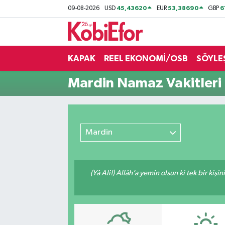
45,43620
53,38690
6
09-08-2026
USD
EUR
GBP
AKADEMİ
KAPAK
REEL EKONOMİ/OSB
SÖYLE
BİLİŞİM PANO
Mardin Namaz Vakitleri
DESTEK-TEŞVİK
ETKİNLİK
Mardin
GÜNCEL
HABERLER
(Yâ Ali!) Allâh’a yemin olsun ki tek bir kiş
KAPAK
OSB