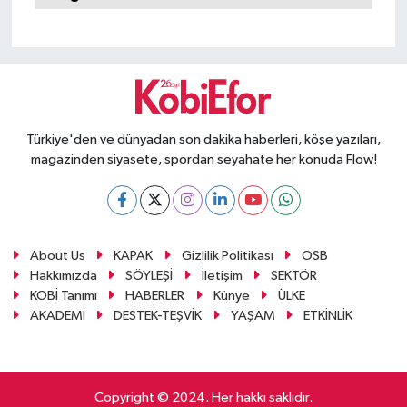
Türkiye'den ve dünyadan son dakika haberleri, köşe yazıları,
magazinden siyasete, spordan seyahate her konuda Flow!
About Us
KAPAK
Gizlilik Politikası
OSB
Hakkımızda
SÖYLEŞİ
İletişim
SEKTÖR
KOBİ Tanımı
HABERLER
Künye
ÜLKE
AKADEMİ
DESTEK-TEŞVİK
YAŞAM
ETKİNLİK
Copyright © 2024. Her hakkı saklıdır.