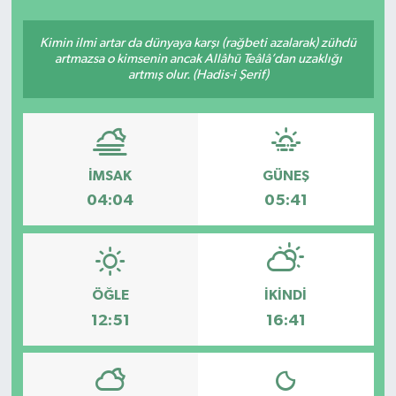
SEKTÖR
Kimin ilmi artar da dünyaya karşı (rağbeti azalarak) zühdü
artmazsa o kimsenin ancak Allâhü Teâlâ’dan uzaklığı
artmış olur. (Hadis-i Şerif)
ŞİRKET PANO
SÖYLEŞİ
ÜLKE
İMSAK
GÜNEŞ
04:04
05:41
YAŞAM
ÖĞLE
İKINDI
12:51
16:41