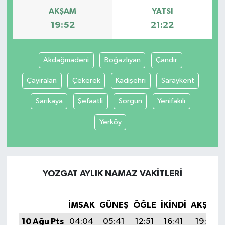
AKŞAM
YATSI
19:52
21:22
Akdağmadeni
Boğazlıyan
Çandır
Çayıralan
Çekerek
Kadışehri
Saraykent
Sarıkaya
Şefaatli
Sorgun
Yenifakılı
Yerköy
YOZGAT AYLIK NAMAZ VAKITLERI
İMSAK
GÜNEŞ
ÖĞLE
İKINDI
AKŞAM
10 Ağu Pts
04:04
05:41
12:51
16:41
19:52