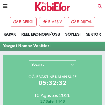
AKADEMİ
E-DERGİ
E-ARŞİV
E-DİJİTAL
BİLİŞİM PANO
KAPAK
REEL EKONOMİ/OSB
SÖYLEŞİ
SEKTÖR
DESTEK-TEŞVİK
Yozgat Namaz Vakitleri
ETKİNLİK
Yozgat
GÜNCEL
ÖĞLE VAKTİNE KALAN SÜRE
HABERLER
05:32:32
KAPAK
10 Ağustos 2026
OSB
27 Safer 1448