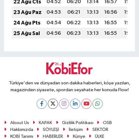
22 Ağu Cts
04:52
06:20
13:14
16:57
19:57
23 Ağu Paz
04:53
06:21
13:13
16:56
19:56
24 Ağu Pts
04:54
06:22
13:13
16:55
19:55
25 Ağu Sal
04:56
06:23
13:13
16:55
19:53
Türkiye'den ve dünyadan son dakika haberleri, köşe yazıları,
magazinden siyasete, spordan seyahate her konuda Flow!
About Us
KAPAK
Gizlilik Politikası
OSB
Hakkımızda
SÖYLEŞİ
İletişim
SEKTÖR
KOBİ Tanımı
HABERLER
Künye
ÜLKE