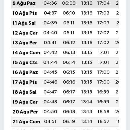
9 Ağu Paz
04:36
06:09
13:16
17:04
20:14
10 Ağu Pts
04:37
06:10
13:16
17:03
20:13
11 Ağu Sal
04:39
06:11
13:16
17:03
20:11
12 Ağu Çar
04:40
06:11
13:16
17:02
20:10
13 Ağu Per
04:41
06:12
13:16
17:02
20:09
14 Ağu Cum
04:42
06:13
13:15
17:01
20:08
15 Ağu Cts
04:44
06:14
13:15
17:01
20:06
16 Ağu Paz
04:45
06:15
13:15
17:00
20:05
17 Ağu Pts
04:46
06:16
13:15
17:00
20:04
18 Ağu Sal
04:47
06:17
13:15
16:59
20:03
19 Ağu Çar
04:48
06:17
13:14
16:59
20:01
20 Ağu Per
04:50
06:18
13:14
16:58
20:00
21 Ağu Cum
04:51
06:19
13:14
16:57
19:59