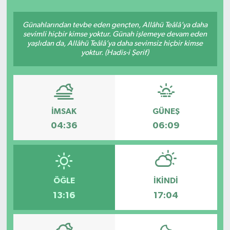
SEKTÖR
Günahlarından tevbe eden gençten, Allâhü Teâlâ’ya daha
sevimli hiçbir kimse yoktur. Günah işlemeye devam eden
yaşlıdan da, Allâhü Teâlâ’ya daha sevimsiz hiçbir kimse
ŞİRKET PANO
yoktur. (Hadis-i Şerif)
SÖYLEŞİ
ÜLKE
İMSAK
GÜNEŞ
YAŞAM
04:36
06:09
ÖĞLE
İKINDI
13:16
17:04