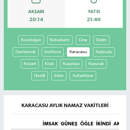
AKŞAM
YATSI
20:14
21:40
Bozdoğan
Buharkent
Çine
Didim
Germencik
İncirliova
Karacasu
Karpuzlu
Koçarlı
Köşk
Kuşadası
Kuyucak
Nazilli
Söke
Sultanhisar
KARACASU AYLIK NAMAZ VAKITLERI
İMSAK
GÜNEŞ
ÖĞLE
İKINDI
AKŞA