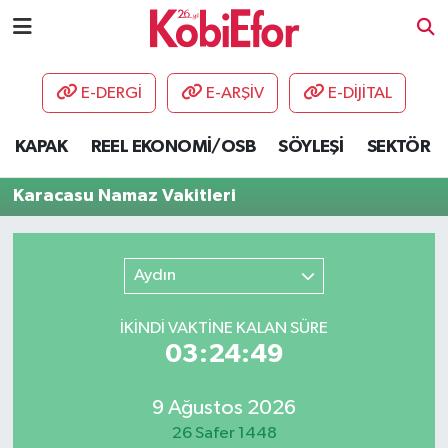
AKADEMİ
E-DERGİ
E-ARŞİV
E-DİJİTAL
BİLİŞİM PANO
KAPAK
REEL EKONOMİ/OSB
SÖYLEŞİ
SEKTÖR
DESTEK-TEŞVİK
Karacasu Namaz Vakitleri
ETKİNLİK
Aydın
GÜNCEL
İKINDI VAKTİNE KALAN SÜRE
HABERLER
03:24:49
KAPAK
9 Ağustos 2026
OSB
26 Safer 1448