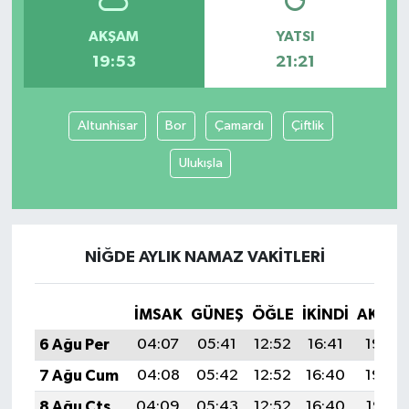
AKŞAM
YATSI
19:53
21:21
Altunhisar
Bor
Çamardı
Çiftlik
Ulukışla
NIĞDE AYLIK NAMAZ VAKITLERI
İMSAK
GÜNEŞ
ÖĞLE
İKINDI
AKŞA
6 Ağu Per
04:07
05:41
12:52
16:41
19:53
7 Ağu Cum
04:08
05:42
12:52
16:40
19:52
8 Ağu Cts
04:09
05:43
12:52
16:40
19:51