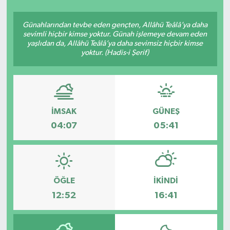
SEKTÖR
Günahlarından tevbe eden gençten, Allâhü Teâlâ’ya daha
sevimli hiçbir kimse yoktur. Günah işlemeye devam eden
yaşlıdan da, Allâhü Teâlâ’ya daha sevimsiz hiçbir kimse
ŞİRKET PANO
yoktur. (Hadis-i Şerif)
SÖYLEŞİ
ÜLKE
İMSAK
GÜNEŞ
YAŞAM
04:07
05:41
ÖĞLE
İKINDI
12:52
16:41