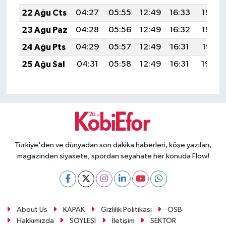
22 Ağu Cts
04:27
05:55
12:49
16:33
19:33
23 Ağu Paz
04:28
05:56
12:49
16:32
19:32
24 Ağu Pts
04:29
05:57
12:49
16:31
19:31
25 Ağu Sal
04:31
05:58
12:49
16:31
19:29
Türkiye'den ve dünyadan son dakika haberleri, köşe yazıları,
magazinden siyasete, spordan seyahate her konuda Flow!
About Us
KAPAK
Gizlilik Politikası
OSB
Hakkımızda
SÖYLEŞİ
İletişim
SEKTÖR