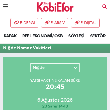
AKADEMİ
E-DERGİ
E-ARŞİV
E-DİJİTAL
BİLİŞİM PANO
KAPAK
REEL EKONOMİ/OSB
SÖYLEŞİ
SEKTÖR
DESTEK-TEŞVİK
Niğde Namaz Vakitleri
ETKİNLİK
Niğde
GÜNCEL
YATSI VAKTİNE KALAN SÜRE
HABERLER
20:45
KAPAK
6 Ağustos 2026
OSB
23 Safer 1448