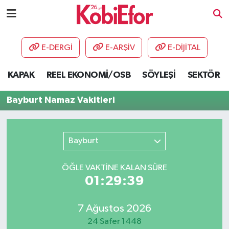
AKADEMİ
E-DERGİ
E-ARŞİV
E-DİJİTAL
BİLİŞİM PANO
KAPAK
REEL EKONOMİ/OSB
SÖYLEŞİ
SEKTÖR
DESTEK-TEŞVİK
Bayburt Namaz Vakitleri
ETKİNLİK
Bayburt
GÜNCEL
ÖĞLE VAKTİNE KALAN SÜRE
HABERLER
01:29:39
KAPAK
7 Ağustos 2026
OSB
24 Safer 1448