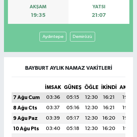
AKŞAM
YATSI
19:35
21:07
Aydıntepe
Demirözü
BAYBURT AYLIK NAMAZ VAKITLERI
İMSAK
GÜNEŞ
ÖĞLE
İKINDI
AKŞA
7 Ağu Cum
03:36
05:15
12:30
16:21
19:35
8 Ağu Cts
03:37
05:16
12:30
16:21
19:33
9 Ağu Paz
03:39
05:17
12:30
16:20
19:32
10 Ağu Pts
03:40
05:18
12:30
16:20
19:31