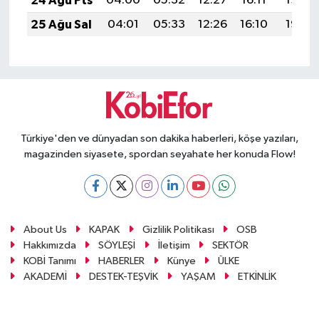
24 Ağu Pts
04:00
05:32
12:27
16:11
19:12
25 Ağu Sal
04:01
05:33
12:26
16:10
19:10
Türkiye'den ve dünyadan son dakika haberleri, köşe yazıları,
magazinden siyasete, spordan seyahate her konuda Flow!
About Us
KAPAK
Gizlilik Politikası
OSB
Hakkımızda
SÖYLEŞİ
İletişim
SEKTÖR
KOBİ Tanımı
HABERLER
Künye
ÜLKE
AKADEMİ
DESTEK-TEŞVİK
YAŞAM
ETKİNLİK