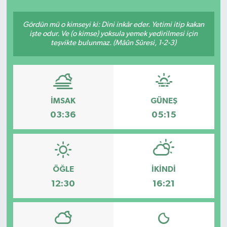
SEKTÖR
Gördün mü o kimseyi ki: Dini inkâr eder. Yetimi itip kakan
işte odur. Ve (o kimse) yoksula yemek yedirilmesi için
teşvikte bulunmaz. (Mâûn Sûresi, 1-2-3)
ŞİRKET PANO
SÖYLEŞİ
ÜLKE
İMSAK
GÜNEŞ
03:36
05:15
YAŞAM
ÖĞLE
İKINDI
12:30
16:21