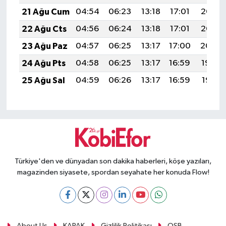
21 Ağu Cum
04:54
06:23
13:18
17:01
20:03
22 Ağu Cts
04:56
06:24
13:18
17:01
20:02
23 Ağu Paz
04:57
06:25
13:17
17:00
20:00
24 Ağu Pts
04:58
06:25
13:17
16:59
19:59
25 Ağu Sal
04:59
06:26
13:17
16:59
19:57
Türkiye'den ve dünyadan son dakika haberleri, köşe yazıları,
magazinden siyasete, spordan seyahate her konuda Flow!
About Us
KAPAK
Gizlilik Politikası
OSB