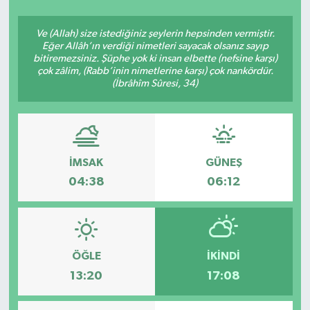
SEKTÖR
Ve (Allah) size istediğiniz şeylerin hepsinden vermiştir.
Eğer Allâh’ın verdiği nimetleri sayacak olsanız sayıp
bitiremezsiniz. Şüphe yok ki insan elbette (nefsine karşı)
ŞİRKET PANO
çok zâlim, (Rabb’inin nimetlerine karşı) çok nankördür.
(İbrâhîm Sûresi, 34)
SÖYLEŞİ
ÜLKE
İMSAK
GÜNEŞ
YAŞAM
04:38
06:12
ÖĞLE
İKINDI
13:20
17:08