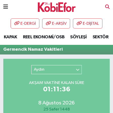
AKADEMİ
E-DERGİ
E-ARŞİV
E-DİJİTAL
BİLİŞİM PANO
KAPAK
REEL EKONOMİ/OSB
SÖYLEŞİ
SEKTÖR
DESTEK-TEŞVİK
Germencik Namaz Vakitleri
ETKİNLİK
Aydın
GÜNCEL
AKŞAM VAKTİNE KALAN SÜRE
HABERLER
01:11:36
KAPAK
8 Ağustos 2026
OSB
25 Safer 1448