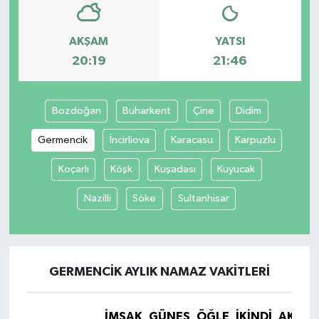
AKŞAM
YATSI
20:19
21:46
Bozdoğan
Buharkent
Çine
Didim
Germencik
İncirliova
Karacasu
Karpuzlu
Koçarlı
Köşk
Kuşadası
Kuyucak
Nazilli
Söke
Sultanhisar
GERMENCIK AYLIK NAMAZ VAKITLERI
İMSAK
GÜNEŞ
ÖĞLE
İKINDI
AKŞA