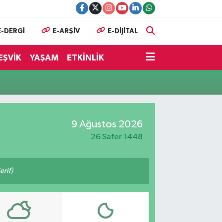
E-DERGİ
E-ARŞİV
E-DİJİTAL
EŞVİK
YAŞAM
ETKİNLİK
9 Ağustos 2026
26 Safer 1448
erif)