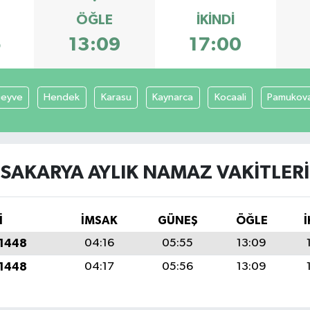
ÖĞLE
İKINDI
5
13:09
17:00
eyve
Hendek
Karasu
Kaynarca
Kocaali
Pamukov
SAKARYA AYLIK NAMAZ VAKITLERI
İ
İMSAK
GÜNEŞ
ÖĞLE
İ
 1448
04:16
05:55
13:09
 1448
04:17
05:56
13:09