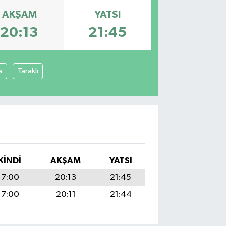
AKŞAM
YATSI
20:13
21:45
a
Taraklı
KINDI
AKŞAM
YATSI
17:00
20:13
21:45
17:00
20:11
21:44