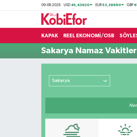
45,43620
53,38690
6
09-08-2026
USD
EUR
GBP
AKADEMİ
KAPAK
REEL EKONOMİ/OSB
SÖYLE
BİLİŞİM PANO
Sakarya Namaz Vakitler
DESTEK-TEŞVİK
ETKİNLİK
Sakarya
GÜNCEL
HABERLER
Nemm
KAPAK
OSB