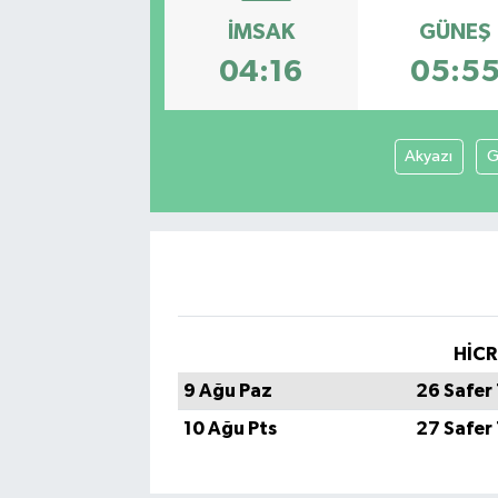
İMSAK
GÜNEŞ
SEKTÖR
04:16
05:5
ŞİRKET PANO
SÖYLEŞİ
Akyazı
G
ÜLKE
YAŞAM
HİCR
9 Ağu Paz
26 Safer
10 Ağu Pts
27 Safer