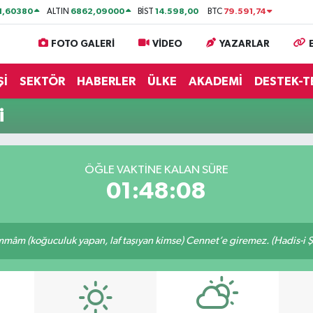
1,60380
6862,09000
14.598,00
79.591,74
ALTIN
BİST
BTC
FOTO GALERİ
VİDEO
YAZARLAR
Şİ
SEKTÖR
HABERLER
ÜLKE
AKADEMİ
DESTEK-T
i
ÖĞLE VAKTİNE KALAN SÜRE
01:48:08
âm (koğuculuk yapan, laf taşıyan kimse) Cennet’e giremez. (Hadis-i Ş