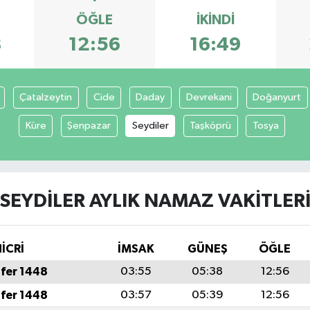
ÖĞLE
İKINDI
8
12:56
16:49
Çatalzeytin
Cide
Daday
Devrekani
Doğanyurt
Küre
Şenpazar
Seydiler
Taşköprü
Tosya
SEYDILER AYLIK NAMAZ VAKITLER
İCRİ
İMSAK
GÜNEŞ
ÖĞLE
fer 1448
03:55
05:38
12:56
fer 1448
03:57
05:39
12:56