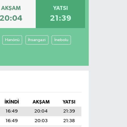
AKŞAM
YATSI
20:04
21:39
Hanönü
İhsangazi
İnebolu
I
İKINDI
AKŞAM
YATSI
16:49
20:04
21:39
16:49
20:03
21:38