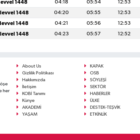
levvel 1448
04:18
05:54
12:53
ulevvel 1448
04:20
05:55
12:53
ulevvel 1448
04:21
05:56
12:53
ulevvel 1448
04:23
05:57
12:52
About Us
KAPAK
Gizlilik Politikası
OSB
Hakkımızda
SÖYLEŞİ
köşe
İletişim
SEKTÖR
e her
KOBİ Tanımı
HABERLER
Künye
ÜLKE
AKADEMİ
DESTEK-TEŞVİK
YAŞAM
ETKİNLİK