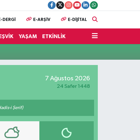
E-DERGİ
E-ARŞİV
E-DİJİTAL
EŞVİK
YAŞAM
ETKİNLİK
7 Ağustos 2026
24 Safer 1448
adis-i Şerif)