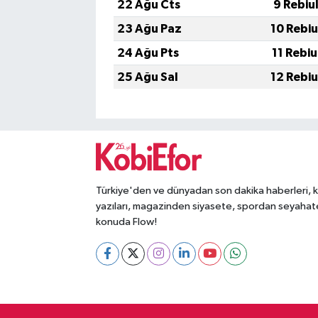
22 Ağu Cts
9 Rebiu
23 Ağu Paz
10 Rebi
24 Ağu Pts
11 Rebi
25 Ağu Sal
12 Rebi
Türkiye'den ve dünyadan son dakika haberleri, 
yazıları, magazinden siyasete, spordan seyahat
konuda Flow!