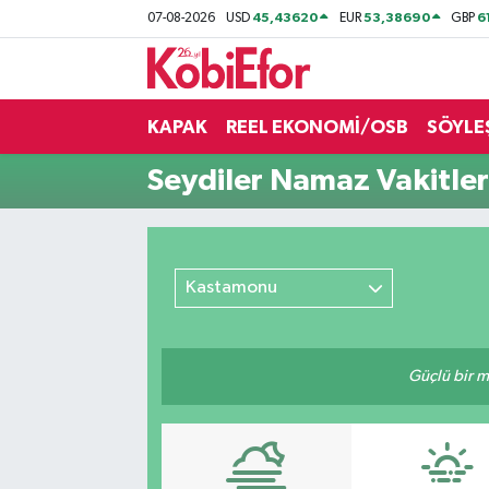
45,43620
53,38690
6
07-08-2026
USD
EUR
GBP
AKADEMİ
KAPAK
REEL EKONOMİ/OSB
SÖYLE
BİLİŞİM PANO
Seydiler Namaz Vakitler
DESTEK-TEŞVİK
ETKİNLİK
Kastamonu
GÜNCEL
HABERLER
Güçlü bir mü
KAPAK
OSB