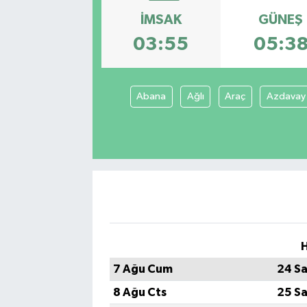
İMSAK
GÜNEŞ
SEKTÖR
03:55
05:3
ŞİRKET PANO
SÖYLEŞİ
Abana
Ağlı
Araç
Azdavay
ÜLKE
YAŞAM
H
7 Ağu Cum
24 Sa
8 Ağu Cts
25 Sa