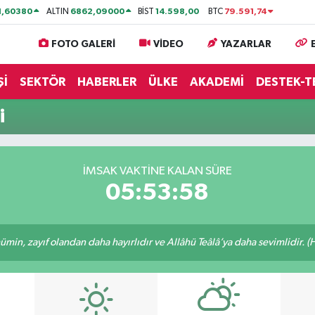
1,60380
6862,09000
14.598,00
79.591,74
ALTIN
BİST
BTC
FOTO GALERİ
VİDEO
YAZARLAR
Şİ
SEKTÖR
HABERLER
ÜLKE
AKADEMİ
DESTEK-T
i
İMSAK VAKTİNE KALAN SÜRE
05:53:58
min, zayıf olandan daha hayırlıdır ve Allâhü Teâlâ’ya daha sevimlidir. (H