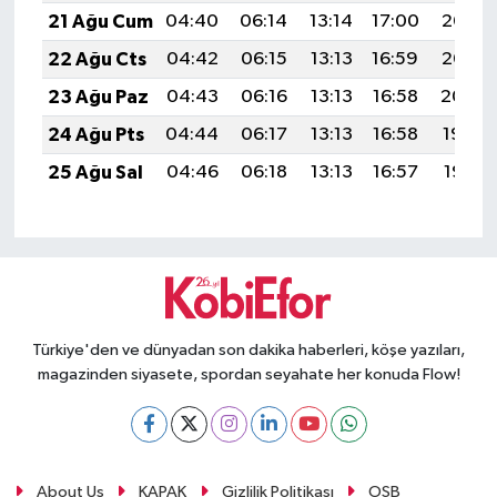
21 Ağu Cum
04:40
06:14
13:14
17:00
20:03
22 Ağu Cts
04:42
06:15
13:13
16:59
20:02
23 Ağu Paz
04:43
06:16
13:13
16:58
20:00
24 Ağu Pts
04:44
06:17
13:13
16:58
19:59
25 Ağu Sal
04:46
06:18
13:13
16:57
19:57
Türkiye'den ve dünyadan son dakika haberleri, köşe yazıları,
magazinden siyasete, spordan seyahate her konuda Flow!
About Us
KAPAK
Gizlilik Politikası
OSB