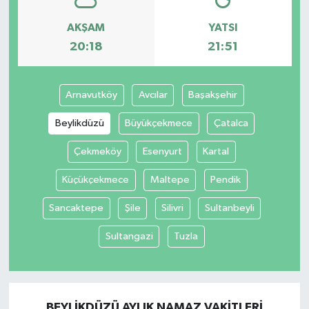
AKŞAM
YATSI
20:18
21:51
Arnavutköy
Avcılar
Başakşehir
Beylikdüzü
Büyükçekmece
Çatalca
Çekmeköy
Esenyurt
Kartal
Küçükçekmece
Maltepe
Pendik
Sancaktepe
Şile
Silivri
Sultanbeyli
Sultangazi
Tuzla
BEYLIKDÜZÜ AYLIK NAMAZ VAKITLERI