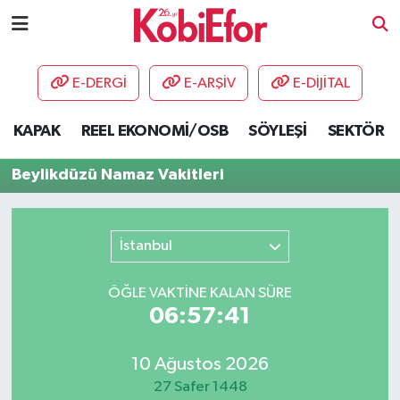
AKADEMİ
E-DERGİ
E-ARŞİV
E-DİJİTAL
BİLİŞİM PANO
KAPAK
REEL EKONOMİ/OSB
SÖYLEŞİ
SEKTÖR
DESTEK-TEŞVİK
Beylikdüzü Namaz Vakitleri
ETKİNLİK
İstanbul
GÜNCEL
ÖĞLE VAKTİNE KALAN SÜRE
HABERLER
06:57:41
KAPAK
10 Ağustos 2026
OSB
27 Safer 1448