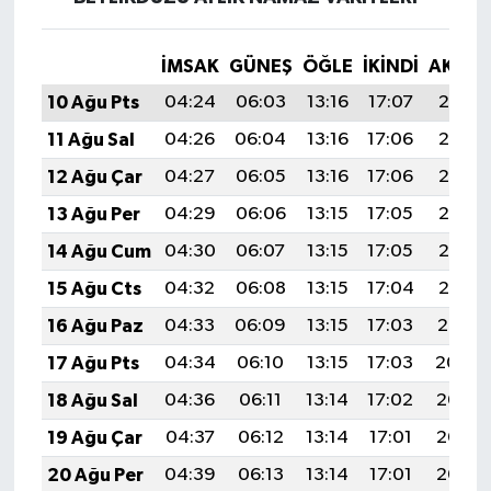
İMSAK
GÜNEŞ
ÖĞLE
İKINDI
AKŞA
10 Ağu Pts
04:24
06:03
13:16
17:07
20:18
11 Ağu Sal
04:26
06:04
13:16
17:06
20:17
12 Ağu Çar
04:27
06:05
13:16
17:06
20:16
13 Ağu Per
04:29
06:06
13:15
17:05
20:15
14 Ağu Cum
04:30
06:07
13:15
17:05
20:13
15 Ağu Cts
04:32
06:08
13:15
17:04
20:12
16 Ağu Paz
04:33
06:09
13:15
17:03
20:10
17 Ağu Pts
04:34
06:10
13:15
17:03
20:09
18 Ağu Sal
04:36
06:11
13:14
17:02
20:08
19 Ağu Çar
04:37
06:12
13:14
17:01
20:06
20 Ağu Per
04:39
06:13
13:14
17:01
20:05