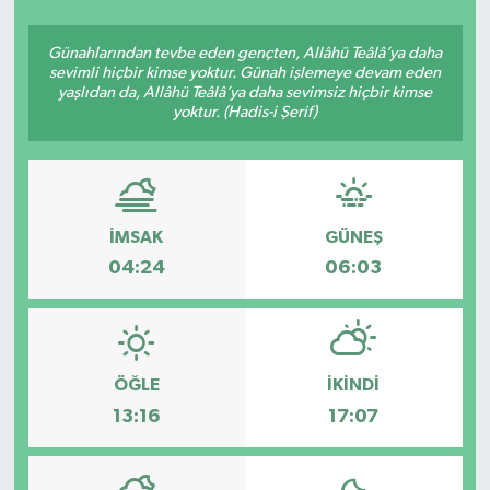
SEKTÖR
Günahlarından tevbe eden gençten, Allâhü Teâlâ’ya daha
sevimli hiçbir kimse yoktur. Günah işlemeye devam eden
yaşlıdan da, Allâhü Teâlâ’ya daha sevimsiz hiçbir kimse
ŞİRKET PANO
yoktur. (Hadis-i Şerif)
SÖYLEŞİ
ÜLKE
İMSAK
GÜNEŞ
YAŞAM
04:24
06:03
ÖĞLE
İKINDI
13:16
17:07