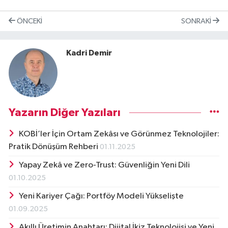
ÖNCEKI
SONRAKI
Kadri Demir
Yazarın Diğer Yazıları
KOBİ’ler İçin Ortam Zekâsı ve Görünmez Teknolojiler:
Pratik Dönüşüm Rehberi
01.11.2025
Yapay Zekâ ve Zero-Trust: Güvenliğin Yeni Dili
01.10.2025
Yeni Kariyer Çağı: Portföy Modeli Yükselişte
01.09.2025
Akıllı Üretimin Anahtarı: Dijital İkiz Teknolojisi ve Yeni