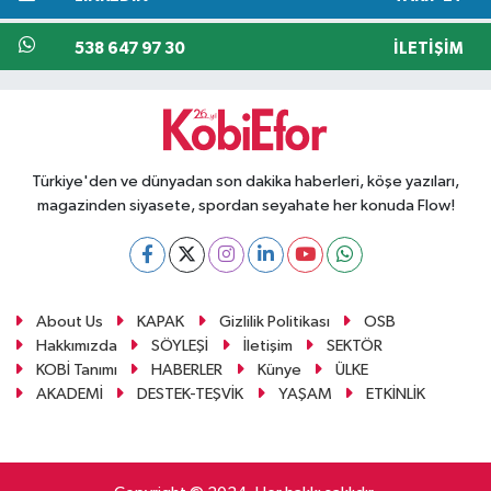
538 647 97 30
İLETIŞIM
Türkiye'den ve dünyadan son dakika haberleri, köşe yazıları,
magazinden siyasete, spordan seyahate her konuda Flow!
About Us
KAPAK
Gizlilik Politikası
OSB
Hakkımızda
SÖYLEŞİ
İletişim
SEKTÖR
KOBİ Tanımı
HABERLER
Künye
ÜLKE
AKADEMİ
DESTEK-TEŞVİK
YAŞAM
ETKİNLİK