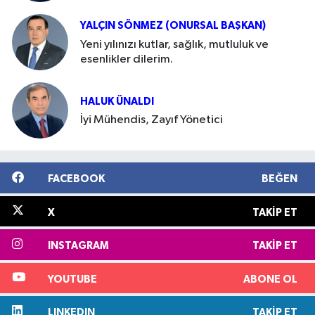
YALÇIN SÖNMEZ (ONURSAL BAŞKAN)
Yeni yılınızı kutlar, sağlık, mutluluk ve
esenlikler dilerim.
HALUK ÜNALDI
İyi Mühendis, Zayıf Yönetici
FACEBOOK
BEĞEN
X
TAKIP ET
INSTAGRAM
TAKIP ET
YOUTUBE
ABONE OL
LINKEDIN
TAKIP ET