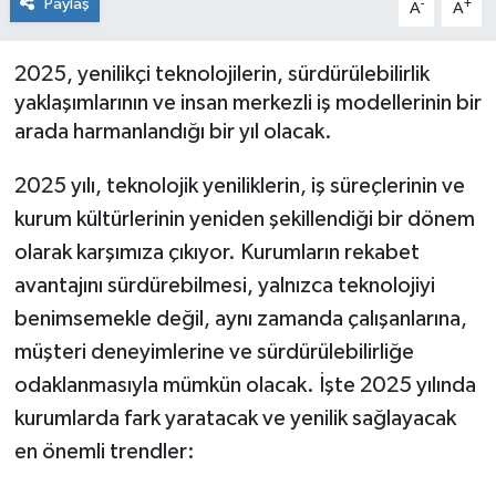
Paylaş
-
+
A
A
SEKTÖR
2025, yenilikçi teknolojilerin, sürdürülebilirlik
ŞİRKET PANO
yaklaşımlarının ve insan merkezli iş modellerinin bir
arada harmanlandığı bir yıl olacak.
SÖYLEŞİ
2025 yılı, teknolojik yeniliklerin, iş süreçlerinin ve
ÜLKE
kurum kültürlerinin yeniden şekillendiği bir dönem
olarak karşımıza çıkıyor. Kurumların rekabet
YAŞAM
avantajını sürdürebilmesi, yalnızca teknolojiyi
benimsemekle değil, aynı zamanda çalışanlarına,
müşteri deneyimlerine ve sürdürülebilirliğe
odaklanmasıyla mümkün olacak. İşte 2025 yılında
kurumlarda fark yaratacak ve yenilik sağlayacak
en önemli trendler: