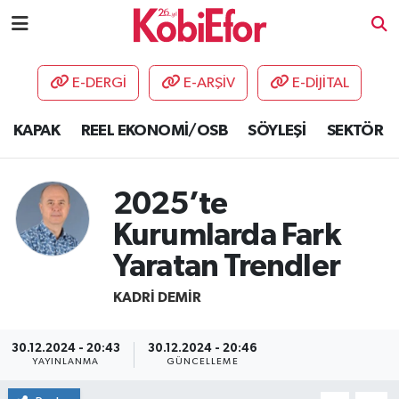
AKADEMİ
E-DERGİ
E-ARŞİV
E-DİJİTAL
BİLİŞİM PANO
KAPAK
REEL EKONOMİ/OSB
SÖYLEŞİ
SEKTÖR
DESTEK-TEŞVİK
2025’te
ETKİNLİK
Kurumlarda Fark
GÜNCEL
Yaratan Trendler
HABERLER
KADRI DEMIR
KAPAK
30.12.2024 - 20:43
30.12.2024 - 20:46
YAYINLANMA
GÜNCELLEME
OSB