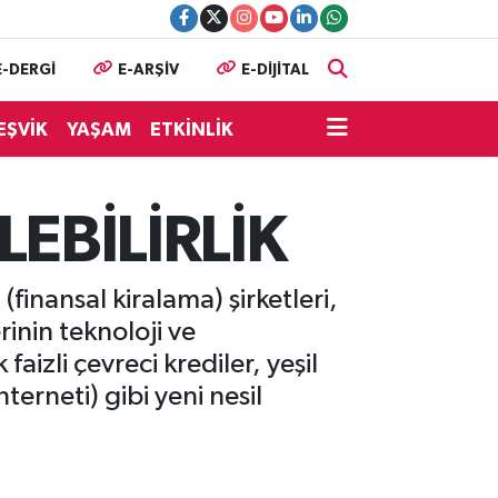
E-DERGİ
E-ARŞİV
E-DİJİTAL
EŞVİK
YAŞAM
ETKİNLİK
EBİLİRLİK
(finansal kiralama) şirketleri,
rinin teknoloji ve
aizli çevreci krediler, yeşil
terneti) gibi yeni nesil