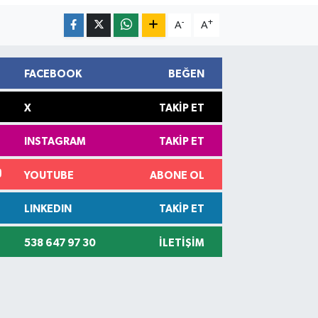
-
+
A
A
FACEBOOK
BEĞEN
X
TAKIP ET
INSTAGRAM
TAKIP ET
YOUTUBE
ABONE OL
LINKEDIN
TAKIP ET
538 647 97 30
İLETIŞIM