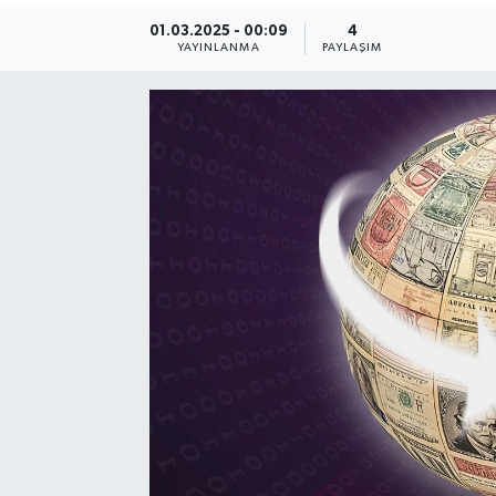
01.03.2025 - 00:09
4
SEKTÖR
YAYINLANMA
PAYLAŞIM
ŞİRKET PANO
SÖYLEŞİ
ÜLKE
YAŞAM