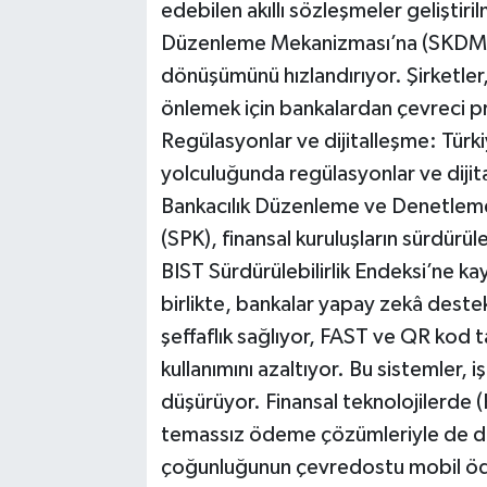
edebilen akıllı sözleşmeler geliştiri
Düzenleme Mekanizması’na (SKDM) u
dönüşümünü hızlandırıyor. Şirketler,
önlemek için bankalardan çevreci pr
Regülasyonlar ve dijitalleşme: Türki
yolculuğunda regülasyonlar ve dijit
Bankacılık Düzenleme ve Denetlem
(SPK), finansal kuruluşların sürdürül
BIST Sürdürülebilirlik Endeksi’ne kayı
birlikte, bankalar yapay zekâ destekl
şeffaflık sağlıyor, FAST ve QR kod t
kullanımını azaltıyor. Bu sistemler, i
düşürüyor. Finansal teknolojilerde (Fi
temassız ödeme çözümleriyle de de
çoğunluğunun çevredostu mobil ödem