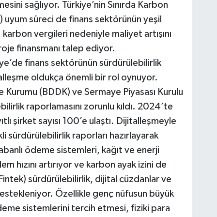
lmesini sağlıyor. Türkiye’nin Sınırda Karbon
yum süreci de finans sektörünün yeşil
 karbon vergileri nedeniyle maliyet artışını
oje finansmanı talep ediyor.
ye’de finans sektörünün sürdürülebilirlik
alleşme oldukça önemli bir rol oynuyor.
e Kurumu (BDDK) ve Sermaye Piyasası Kurulu
ebilirlik raporlamasını zorunlu kıldı. 2024’te
tlı şirket sayısı 100’e ulaştı. Dijitalleşmeyle
i sürdürülebilirlik raporları hazırlayarak
abanlı ödeme sistemleri, kağıt ve enerji
şlem hızını artırıyor ve karbon ayak izini de
ntek) sürdürülebilirlik, dijital cüzdanlar ve
stekleniyor. Özellikle genç nüfusun büyük
e sistemlerini tercih etmesi, fiziki para