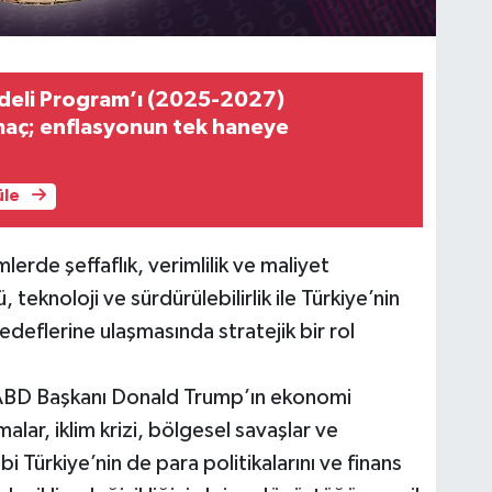
adeli Program’ı (2025-2027)
maç; enflasyonun tek haneye
üle
mlerde şeffaflık, verimlilik ve maliyet
teknoloji ve sürdürülebilirlik ile Türkiye’nin
deflerine ulaşmasında stratejik bir rol
, ABD Başkanı Donald Trump’ın ekonomi
lar, iklim krizi, bölgesel savaşlar ve
bi Türkiye’nin de para politikalarını ve finans