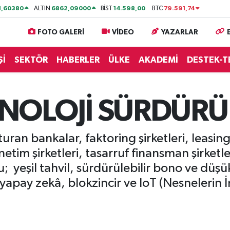
1,60380
6862,09000
14.598,00
79.591,74
ALTIN
BİST
BTC
FOTO GALERİ
VİDEO
YAZARLAR
Şİ
SEKTÖR
HABERLER
ÜLKE
AKADEMİ
DESTEK-T
NOLOJİ SÜRDÜRÜL
ran bankalar, faktoring şirketleri, leasing 
netim şirketleri, tasarruf finansman şirketle
 yeşil tahvil, sürdürülebilir bono ve düşük f
yapay zekâ, blokzincir ve IoT (Nesnelerin İn