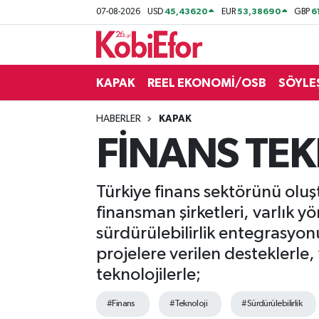
45,43620
53,38690
6
07-08-2026
USD
EUR
GBP
AKADEMİ
KAPAK
REEL EKONOMİ/OSB
SÖYLE
BİLİŞİM PANO
HABERLER
KAPAK
DESTEK-TEŞVİK
FİNANS TEK
ETKİNLİK
Türkiye finans sektörünü oluştu
GÜNCEL
finansman şirketleri, varlık yö
sürdürülebilirlik entegrasyonu;
HABERLER
projelere verilen desteklerle, 
KAPAK
teknolojilerle;
#Finans
#Teknoloji
#Sürdürülebilirlik
OSB