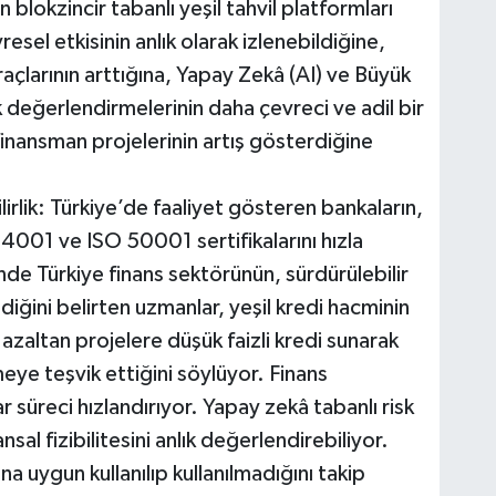
 blokzincir tabanlı yeşil tahvil platformları
sel etkisinin anlık olarak izlenebildiğine,
hraçlarının arttığına, Yapay Zekâ (AI) ve Büyük
sk değerlendirmelerinin daha çevreci ve adil bir
finansman projelerinin artış gösterdiğine
ilirlik: Türkiye’de faaliyet gösteren bankaların,
14001 ve ISO 50001 sertifikalarını hızla
sinde Türkiye finans sektörünün, sürdürülebilir
ediğini belirten uzmanlar, yeşil kredi hacminin
ı azaltan projelere düşük faizli kredi sunarak
meye teşvik ettiğini söylüyor. Finans
 süreci hızlandırıyor. Yapay zekâ tabanlı risk
ansal fizibilitesini anlık değerlendirebiliyor.
na uygun kullanılıp kullanılmadığını takip