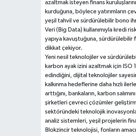
azaltmak isteyen finans kuruluşlarının
kurduğuna, böylece yatırımların çevre
yeşil tahvil ve sürdürülebilir bono i
Veri (Big Data) kullanımıyla kredi ri
yapıya kavuştuğuna, sürdürülebilir 
dikkat çekiyor.
Yeni nesil teknolojiler ve sürdürüleb
karbon ayak izini azaltmak için ISO 
edindiğini, dijital teknolojiler saye
kalkınma hedeflerine daha hızlı ilerl
arttığını, bankaların, karbon salımın
şirketleri çevreci çözümler geliştir
sektöründeki teknolojik inovasyonlar
analiz sistemleri, yeşil projelerin fin
Blokzincir teknolojisi, fonların amacı