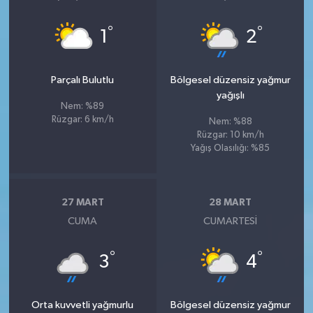
°
°
1
2
Parçalı Bulutlu
Bölgesel düzensiz yağmur
yağışlı
Nem: %89
Rüzgar: 6 km/h
Nem: %88
Rüzgar: 10 km/h
Yağış Olasılığı: %85
27 MART
28 MART
CUMA
CUMARTESI
°
°
3
4
Orta kuvvetli yağmurlu
Bölgesel düzensiz yağmur