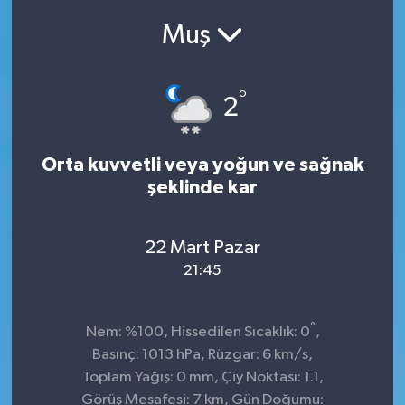
Muş
SEKTÖR
ŞİRKET PANO
°
2
SÖYLEŞİ
Orta kuvvetli veya yoğun ve sağnak
ÜLKE
şeklinde kar
YAŞAM
22 Mart Pazar
21:45
°
Nem: %100, Hissedilen Sıcaklık: 0
,
Basınç: 1013 hPa, Rüzgar: 6 km/s,
Toplam Yağış: 0 mm, Çiy Noktası: 1.1,
Görüş Mesafesi: 7 km, Gün Doğumu: