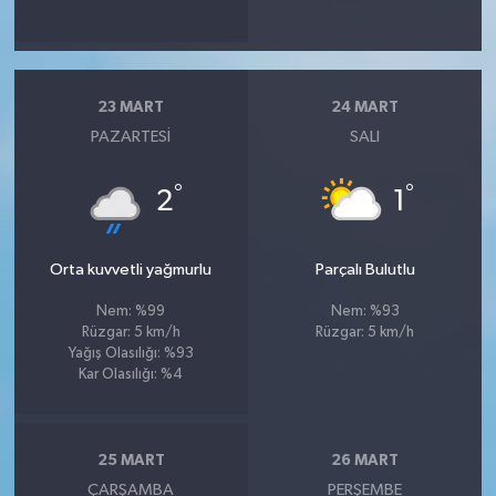
23 MART
24 MART
PAZARTESI
SALI
°
°
2
1
Orta kuvvetli yağmurlu
Parçalı Bulutlu
Nem: %99
Nem: %93
Rüzgar: 5 km/h
Rüzgar: 5 km/h
Yağış Olasılığı: %93
Kar Olasılığı: %4
25 MART
26 MART
ÇARŞAMBA
PERŞEMBE