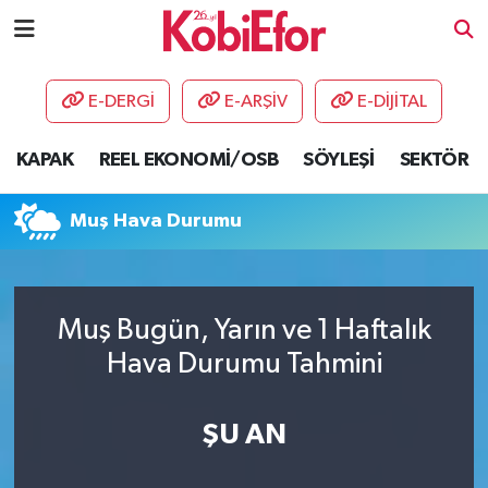
AKADEMİ
E-DERGİ
E-ARŞİV
E-DİJİTAL
BİLİŞİM PANO
KAPAK
REEL EKONOMİ/OSB
SÖYLEŞİ
SEKTÖR
DESTEK-TEŞVİK
Muş Hava Durumu
ETKİNLİK
GÜNCEL
Muş Bugün, Yarın ve 1 Haftalık
Hava Durumu Tahmini
HABERLER
KAPAK
ŞU AN
OSB