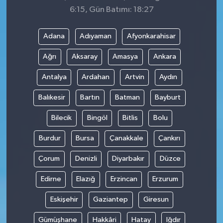
6:15, Gün Batımı: 18:27
Adana
Adıyaman
Afyonkarahisar
Ağrı
Aksaray
Amasya
Ankara
Antalya
Ardahan
Artvin
Aydın
Balıkesir
Bartın
Batman
Bayburt
Bilecik
Bingöl
Bitlis
Bolu
Burdur
Bursa
Çanakkale
Çankırı
Çorum
Denizli
Diyarbakır
Düzce
Edirne
Elazığ
Erzincan
Erzurum
Eskişehir
Gaziantep
Giresun
Gümüşhane
Hakkâri
Hatay
Iğdır