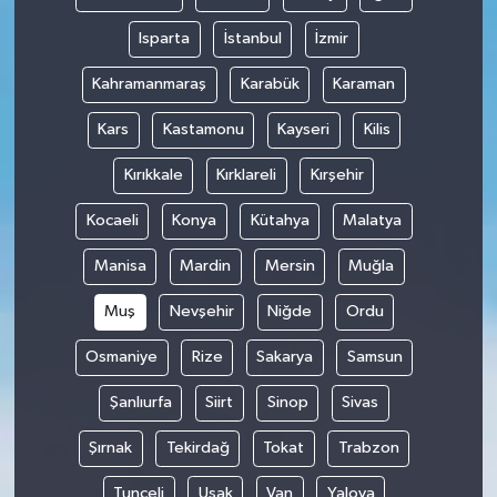
Isparta
İstanbul
İzmir
Kahramanmaraş
Karabük
Karaman
Kars
Kastamonu
Kayseri
Kilis
Kırıkkale
Kırklareli
Kırşehir
Kocaeli
Konya
Kütahya
Malatya
Manisa
Mardin
Mersin
Muğla
Muş
Nevşehir
Niğde
Ordu
Osmaniye
Rize
Sakarya
Samsun
Şanlıurfa
Siirt
Sinop
Sivas
Şırnak
Tekirdağ
Tokat
Trabzon
Tunceli
Uşak
Van
Yalova