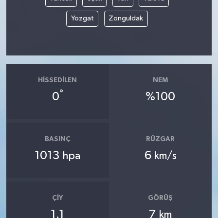
Yozgat
Zonguldak
HISSEDILEN
NEM
°
0
%100
BASINÇ
RÜZGAR
1013
6
hpa
km/s
ÇIY
GÖRÜŞ
1.1
7
km