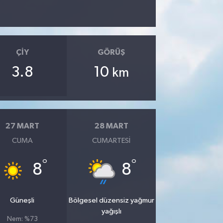
ÇIY
GÖRÜŞ
3.8
10
km
27 MART
28 MART
CUMA
CUMARTESI
°
°
8
8
Güneşli
Bölgesel düzensiz yağmur
yağışlı
Nem: %73