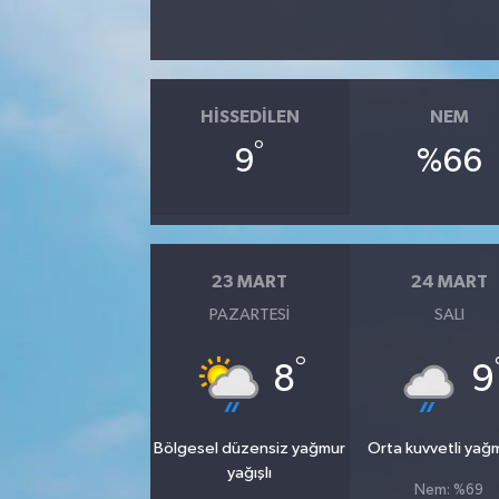
HISSEDILEN
NEM
°
9
%66
23 MART
24 MART
PAZARTESI
SALI
°
8
9
Bölgesel düzensiz yağmur
Orta kuvvetli yağ
yağışlı
Nem: %69