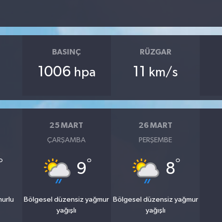
BASINÇ
RÜZGAR
1006
11
hpa
km/s
25 MART
26 MART
ÇARŞAMBA
PERŞEMBE
°
°
°
9
8
murlu
Bölgesel düzensiz yağmur
Bölgesel düzensiz yağmur
yağışlı
yağışlı