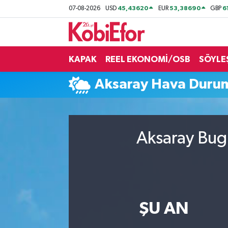
45,43620
53,38690
6
07-08-2026
USD
EUR
GBP
AKADEMİ
KAPAK
REEL EKONOMİ/OSB
SÖYLE
BİLİŞİM PANO
Aksaray Hava Duru
DESTEK-TEŞVİK
ETKİNLİK
Aksaray Bugü
GÜNCEL
HABERLER
KAPAK
ŞU AN
OSB