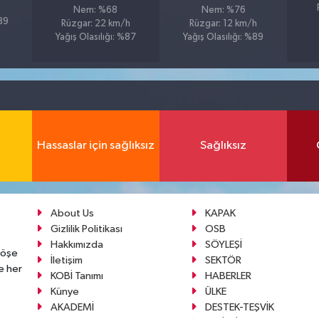
Nem: %68
Nem: %76
%89
Rüzgar: 22 km/h
Rüzgar: 12 km/h
Yağış Olasılığı: %87
Yağış Olasılığı: %89
Hassaslar için sağlıksız
Sağlıksız
About Us
KAPAK
Gizlilik Politikası
OSB
Hakkımızda
SÖYLEŞİ
köşe
İletişim
SEKTÖR
e her
KOBİ Tanımı
HABERLER
Künye
ÜLKE
AKADEMİ
DESTEK-TEŞVİK