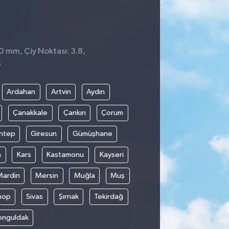
 0 mm, Çiy Noktası: 3.8,
8
Ardahan
Artvin
Aydın
Çanakkale
Çankırı
Çorum
ntep
Giresun
Gümüşhane
n
Kars
Kastamonu
Kayseri
Mardin
Mersin
Muğla
Muş
nop
Sivas
Şırnak
Tekirdağ
onguldak