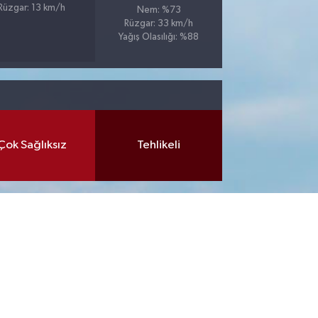
Rüzgar: 13 km/h
Nem: %73
Rüzgar: 33 km/h
Yağış Olasılığı: %88
Çok Sağlıksız
Tehlikeli