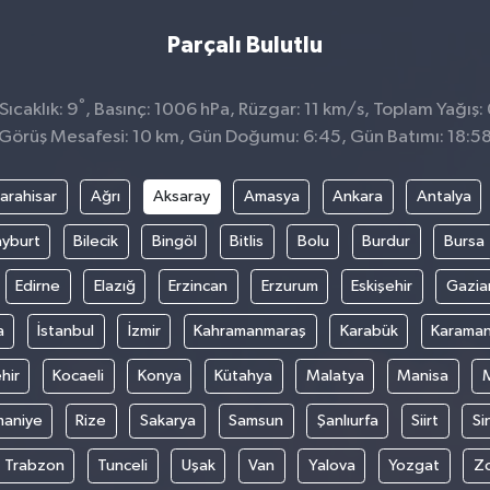
Parçalı Bulutlu
°
ıcaklık: 9
, Basınç: 1006 hPa, Rüzgar: 11 km/s, Toplam Yağış:
Görüş Mesafesi: 10 km, Gün Doğumu: 6:45, Gün Batımı: 18:5
arahisar
Ağrı
Aksaray
Amasya
Ankara
Antalya
yburt
Bilecik
Bingöl
Bitlis
Bolu
Burdur
Bursa
Edirne
Elazığ
Erzincan
Erzurum
Eskişehir
Gazia
a
İstanbul
İzmir
Kahramanmaraş
Karabük
Karama
hir
Kocaeli
Konya
Kütahya
Malatya
Manisa
aniye
Rize
Sakarya
Samsun
Şanlıurfa
Siirt
Si
Trabzon
Tunceli
Uşak
Van
Yalova
Yozgat
Z