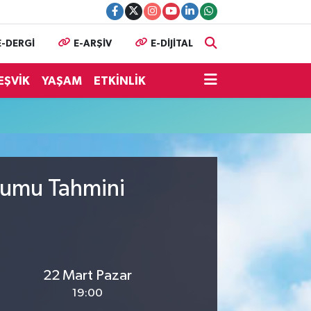
E-DERGİ
E-ARŞİV
E-DİJİTAL
EŞVİK
YAŞAM
ETKİNLİK
urumu Tahmini
22 Mart Pazar
19:00