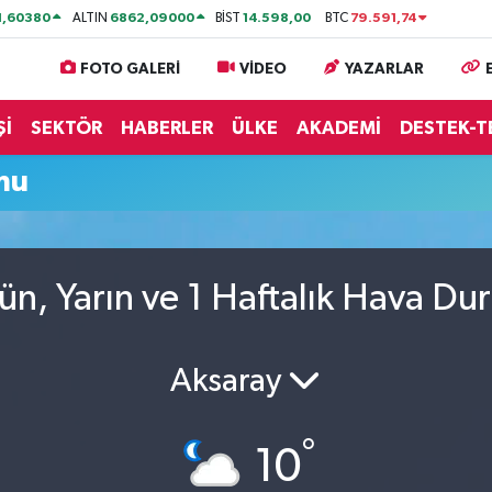
1,60380
6862,09000
14.598,00
79.591,74
ALTIN
BİST
BTC
FOTO GALERİ
VİDEO
YAZARLAR
Şİ
SEKTÖR
HABERLER
ÜLKE
AKADEMİ
DESTEK-T
mu
n, Yarın ve 1 Haftalık Hava D
Aksaray
°
10