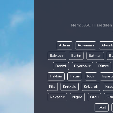
SEKTÖR
ŞİRKET PANO
Nem: %66, Hissedilen S
SÖYLEŞİ
Adana
Adıyaman
Afyonk
ÜLKE
Balıkesir
Bartın
Batman
Ba
YAŞAM
Denizli
Diyarbakır
Düzce
Hakkâri
Hatay
Iğdır
Ispart
Kilis
Kırıkkale
Kırklareli
Kırşe
Nevşehir
Niğde
Ordu
Osm
Tokat