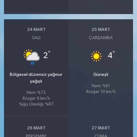
24 MART
25 MART
SALI
ÇARŞAMBA
°
°
2
4
Bölgesel düzensiz yağmur
Güneşli
yağışlı
Nem: %61
Rüzgar: 10 km/h
Nem: %73
Rüzgar: 6 km/h
Yağış Olasılığı: %87
26 MART
27 MART
PERŞEMBE
CUMA