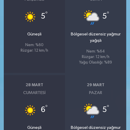
°
°
5
5
Güneşli
Bölgesel düzensiz yağmur
yağışlı
Nem: %60
Rüzgar: 12 km/h
Nem: %64
Rüzgar: 12 km/h
Yağış Olasılığı: %89
28 MART
29 MART
CUMARTESI
PAZAR
°
°
6
5
Güneşli
Bölgesel düzensiz yağmur