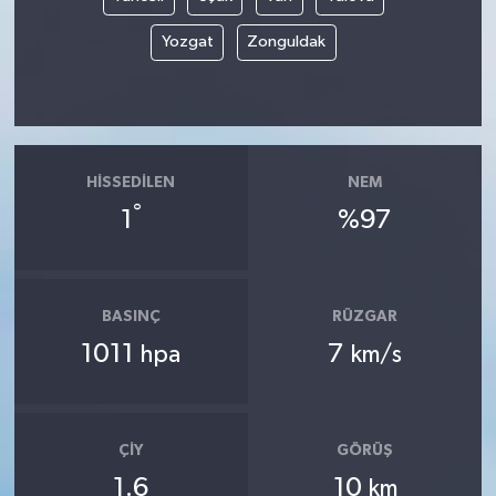
Yozgat
Zonguldak
HISSEDILEN
NEM
°
1
%97
BASINÇ
RÜZGAR
1011
7
hpa
km/s
ÇIY
GÖRÜŞ
1.6
10
km