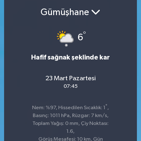
Gümüşhane
SEKTÖR
ŞİRKET PANO
°
6
SÖYLEŞİ
Hafif sağnak şeklinde kar
ÜLKE
YAŞAM
23 Mart Pazartesi
07:45
°
Nem: %97, Hissedilen Sıcaklık: 1
,
Basınç: 1011 hPa, Rüzgar: 7 km/s,
Toplam Yağış: 0 mm, Çiy Noktası:
1.6,
Görüş Mesafesi: 10 km, Gün