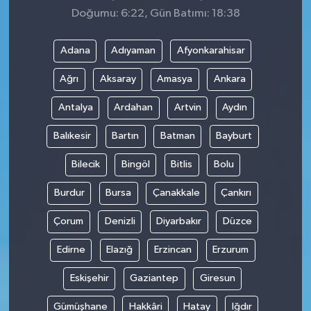
Doğumu: 6:22, Gün Batımı: 18:38
Adana
Adıyaman
Afyonkarahisar
Ağrı
Aksaray
Amasya
Ankara
Antalya
Ardahan
Artvin
Aydın
Balıkesir
Bartın
Batman
Bayburt
Bilecik
Bingöl
Bitlis
Bolu
Burdur
Bursa
Çanakkale
Çankırı
Çorum
Denizli
Diyarbakır
Düzce
Edirne
Elazığ
Erzincan
Erzurum
Eskişehir
Gaziantep
Giresun
Gümüşhane
Hakkâri
Hatay
Iğdır