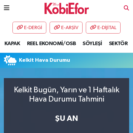
AKADEMİ
E-DERGİ
E-ARŞİV
E-DİJİTAL
BİLİŞİM PANO
KAPAK
REEL EKONOMİ/OSB
SÖYLEŞİ
SEKTÖR
DESTEK-TEŞVİK
Kelkit Hava Durumu
ETKİNLİK
GÜNCEL
Kelkit Bugün, Yarın ve 1 Haftalık
Hava Durumu Tahmini
HABERLER
KAPAK
ŞU AN
OSB