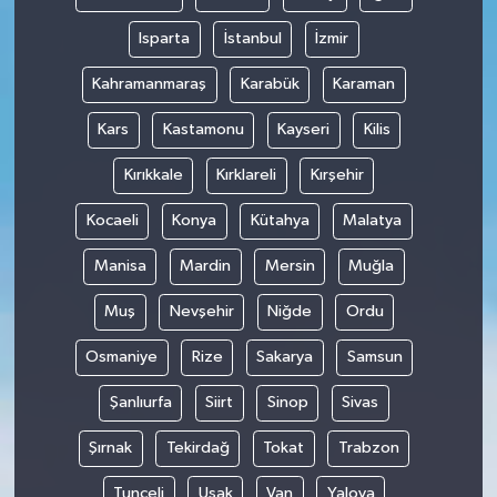
Isparta
İstanbul
İzmir
Kahramanmaraş
Karabük
Karaman
Kars
Kastamonu
Kayseri
Kilis
Kırıkkale
Kırklareli
Kırşehir
Kocaeli
Konya
Kütahya
Malatya
Manisa
Mardin
Mersin
Muğla
Muş
Nevşehir
Niğde
Ordu
Osmaniye
Rize
Sakarya
Samsun
Şanlıurfa
Siirt
Sinop
Sivas
Şırnak
Tekirdağ
Tokat
Trabzon
Tunceli
Uşak
Van
Yalova