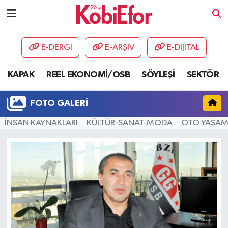
AKADEMİ
E-DERGİ
E-ARŞİV
E-DİJİTAL
BİLİŞİM PANO
KAPAK
REEL EKONOMİ/OSB
SÖYLEŞİ
SEKTÖR
DESTEK-TEŞVİK
FOTO GALERI
ETKİNLİK
İNSAN KAYNAKLARI
KÜLTÜR-SANAT-MODA
OTO YAŞA
GÜNCEL
HABERLER
KAPAK
OSB