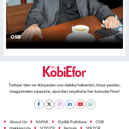
SEKTÖR
ŞİRKET PANO
OSB
SÖYLEŞİ
ÜLKE
YAŞAM
Türkiye'den ve dünyadan son dakika haberleri, köşe yazıları,
magazinden siyasete, spordan seyahate her konuda Flow!
About Us
KAPAK
Gizlilik Politikası
OSB
Hakkımızda
SÖYLEŞİ
İletişim
SEKTÖR