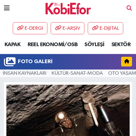
AKADEMİ
E-DERGİ
E-ARŞİV
E-DİJİTAL
BİLİŞİM PANO
KAPAK
REEL EKONOMİ/OSB
SÖYLEŞİ
SEKTÖR
DESTEK-TEŞVİK
FOTO GALERI
ETKİNLİK
İNSAN KAYNAKLARI
KÜLTÜR-SANAT-MODA
OTO YAŞA
GÜNCEL
HABERLER
KAPAK
OSB