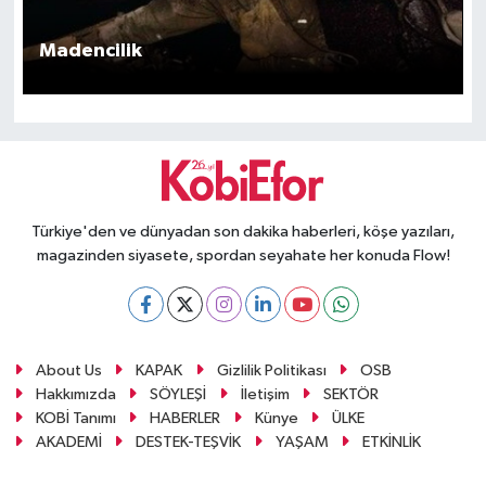
SEKTÖR
Madencilik
ŞİRKET PANO
SÖYLEŞİ
ÜLKE
Türkiye'den ve dünyadan son dakika haberleri, köşe yazıları,
magazinden siyasete, spordan seyahate her konuda Flow!
YAŞAM
About Us
KAPAK
Gizlilik Politikası
OSB
Hakkımızda
SÖYLEŞİ
İletişim
SEKTÖR
KOBİ Tanımı
HABERLER
Künye
ÜLKE
AKADEMİ
DESTEK-TEŞVİK
YAŞAM
ETKİNLİK