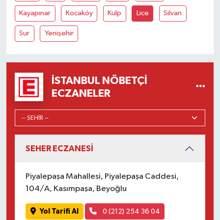
Kayapınar
Kocaköy
Kulp
Lice
Silvan
Sur
Yenişehir
İSTANBUL NÖBETÇI
ECZANELER
SEHER ECZANESİ
Piyalepaşa Mahallesi, Piyalepaşa Caddesi,
104/A, Kasımpaşa, Beyoğlu
Yol Tarifi Al
0 (212) 254 36 04