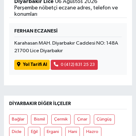
Diyarbakır Lice
06 Ağustos 2026
Perşembe nöbetçi eczane adres, telefon ve
konumları
FERHAN ECZANESİ
Karahasan MAH. Diyarbakır Caddesi NO: 148A
21700 Lice Diyarbakır
Yol Tarifi Al
0 (412) 831 25 23
DIYARBAKIR DIĞER İLÇELER
Bağlar
Bismil
Çermik
Çınar
Çüngüş
Dicle
Eğil
Ergani
Hani
Hazro