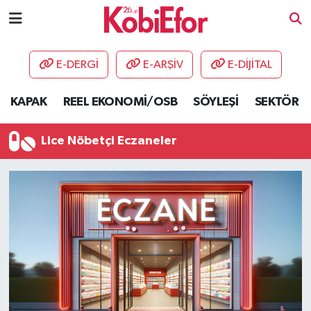
AKADEMİ
E-DERGİ
E-ARŞİV
E-DİJİTAL
BİLİŞİM PANO
KAPAK
REEL EKONOMİ/OSB
SÖYLEŞİ
SEKTÖR
DESTEK-TEŞVİK
Lice Nöbetçi Eczaneler
ETKİNLİK
GÜNCEL
HABERLER
KAPAK
OSB