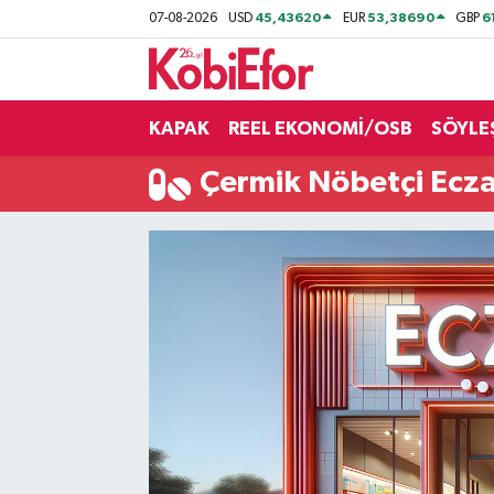
45,43620
53,38690
6
07-08-2026
USD
EUR
GBP
AKADEMİ
KAPAK
REEL EKONOMİ/OSB
SÖYLE
BİLİŞİM PANO
Çermik Nöbetçi Ecz
DESTEK-TEŞVİK
ETKİNLİK
GÜNCEL
HABERLER
KAPAK
OSB