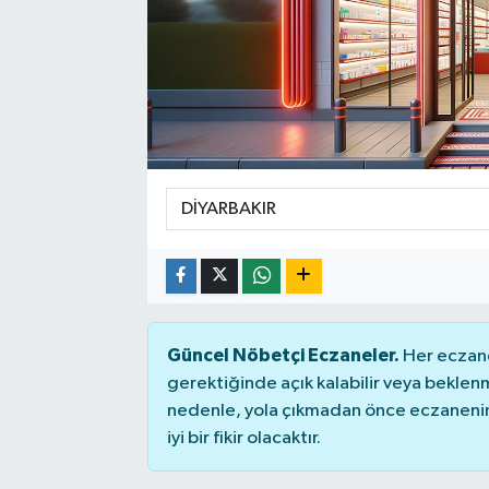
SEKTÖR
ŞİRKET PANO
SÖYLEŞİ
ÜLKE
YAŞAM
Güncel Nöbetçi Eczaneler.
Her eczane
gerektiğinde açık kalabilir veya bekle
nedenle, yola çıkmadan önce eczanenin 
iyi bir fikir olacaktır.