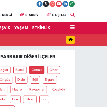
E-DERGİ
E-ARŞİV
E-DİJİTAL
EŞVİK
YAŞAM
ETKİNLİK
IYARBAKIR DIĞER İLÇELER
ağlar
Bismil
Çermik
Çınar
Çüngüş
Dicle
Eğil
Ergani
Hani
Hazro
Kayapınar
Kocaköy
ulp
Lice
Silvan
Sur