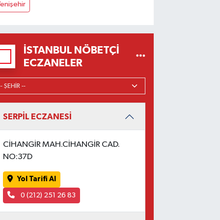
enişehir
İSTANBUL NÖBETÇI
ECZANELER
SERPİL ECZANESİ
CİHANGİR MAH.CİHANGİR CAD.
NO:37D
Yol Tarifi Al
0 (212) 251 26 83