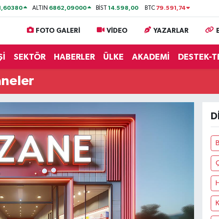
1,60380
6862,09000
14.598,00
79.591,74
ALTIN
BİST
BTC
FOTO GALERİ
VİDEO
YAZARLAR
Şİ
SEKTÖR
HABERLER
ÜLKE
AKADEMİ
DESTEK-T
aneler
D
B
K