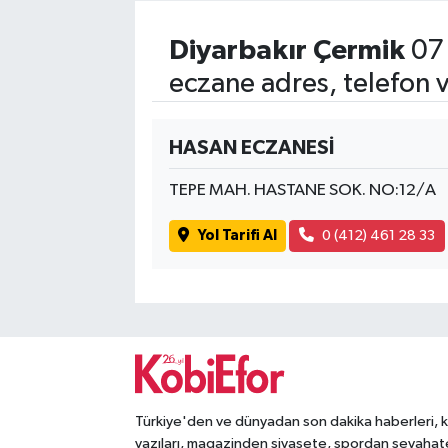
Diyarbakır Çermik
07 
eczane adres, telefon 
HASAN ECZANESİ
TEPE MAH. HASTANE SOK. NO:12/A
Yol Tarifi Al
0 (412) 461 28 33
Türkiye'den ve dünyadan son dakika haberleri, 
yazıları, magazinden siyasete, spordan seyahat