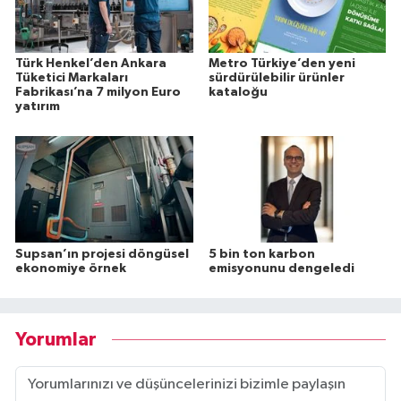
Türk Henkel’den Ankara
Metro Türkiye’den yeni
Tüketici Markaları
sürdürülebilir ürünler
Fabrikası’na 7 milyon Euro
kataloğu
yatırım
Supsan’ın projesi döngüsel
5 bin ton karbon
ekonomiye örnek
emisyonunu dengeledi
Yorumlar