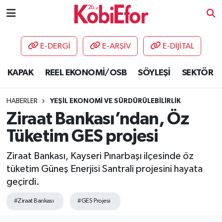
AKADEMİ
E-DERGİ
E-ARŞİV
E-DİJİTAL
BİLİŞİM PANO
KAPAK
REEL EKONOMİ/OSB
SÖYLEŞİ
SEKTÖR
DESTEK-TEŞVİK
HABERLER
YEŞİL EKONOMİ VE SÜRDÜRÜLEBİLİRLİK
ETKİNLİK
Ziraat Bankası’ndan, Öz
Tüketim GES projesi
GÜNCEL
Ziraat Bankası, Kayseri Pınarbaşı ilçesinde öz
HABERLER
tüketim Güneş Enerjisi Santrali projesini hayata
geçirdi.
KAPAK
#Ziraat Bankası
#GES Projesi
OSB