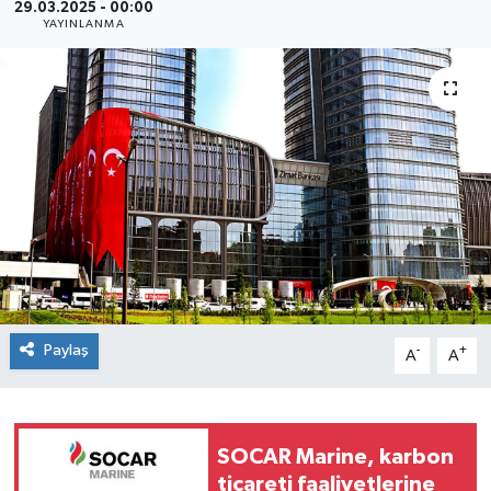
29.03.2025 - 00:00
YAYINLANMA
SEKTÖR
ŞİRKET PANO
SÖYLEŞİ
ÜLKE
YAŞAM
Paylaş
-
+
A
A
SOCAR Marine, karbon
ticareti faaliyetlerine