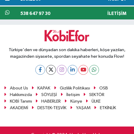
538 647 97 30
İLETIŞIM
Türkiye'den ve dünyadan son dakika haberleri, köşe yazıları,
magazinden siyasete, spordan seyahate her konuda Flow!
About Us
KAPAK
Gizlilik Politikası
OSB
Hakkımızda
SÖYLEŞİ
İletişim
SEKTÖR
KOBİ Tanımı
HABERLER
Künye
ÜLKE
AKADEMİ
DESTEK-TEŞVİK
YAŞAM
ETKİNLİK