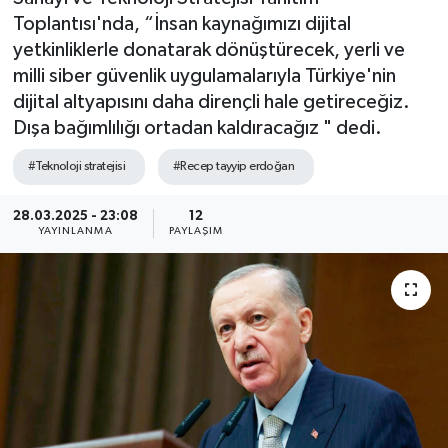
Toplantısı'nda, “İnsan kaynağımızı dijital
SEKTÖR
yetkinliklerle donatarak dönüştürecek, yerli ve
milli siber güvenlik uygulamalarıyla Türkiye'nin
ŞİRKET PANO
dijital altyapısını daha dirençli hale getireceğiz.
Dışa bağımlılığı ortadan kaldıracağız " dedi.
SÖYLEŞİ
#Teknoloji stratejisi
#Recep tayyip erdoğan
ÜLKE
28.03.2025 - 23:08
12
YAYINLANMA
PAYLAŞIM
YAŞAM