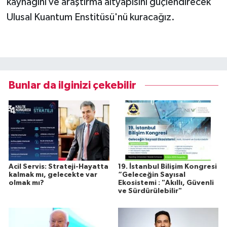
kaynağını ve araştırma altyapısını güçlendirecek
Ulusal Kuantum Enstitüsü'nü kuracağız.
Bunlar da ilginizi çekebilir
Acil Servis: Strateji-Hayatta
19. İstanbul Bilişim Kongresi
kalmak mı, gelecekte var
“Geleceğin Sayısal
olmak mı?
Ekosistemi : "Akıllı, Güvenli
ve Sürdürülebilir"