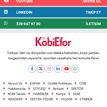
YOUTUBE
ABONE OL
LINKEDIN
TAKIP ET
538 647 97 30
İLETIŞIM
Türkiye'den ve dünyadan son dakika haberleri, köşe yazıları,
magazinden siyasete, spordan seyahate her konuda Flow!
About Us
KAPAK
Gizlilik Politikası
OSB
Hakkımızda
SÖYLEŞİ
İletişim
SEKTÖR
KOBİ Tanımı
HABERLER
Künye
ÜLKE
AKADEMİ
DESTEK-TEŞVİK
YAŞAM
ETKİNLİK