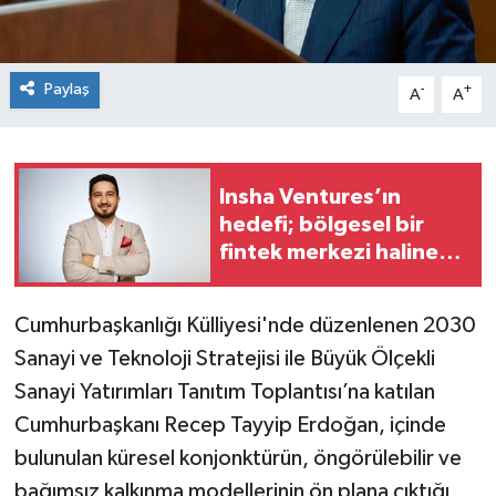
Paylaş
-
+
A
A
Insha Ventures’ın
hedefi; bölgesel bir
fintek merkezi haline
gelmek
Cumhurbaşkanlığı Külliyesi'nde düzenlenen 2030
Sanayi ve Teknoloji Stratejisi ile Büyük Ölçekli
Sanayi Yatırımları Tanıtım Toplantısı’na katılan
Cumhurbaşkanı Recep Tayyip Erdoğan, içinde
bulunulan küresel konjonktürün, öngörülebilir ve
bağımsız kalkınma modellerinin ön plana çıktığı