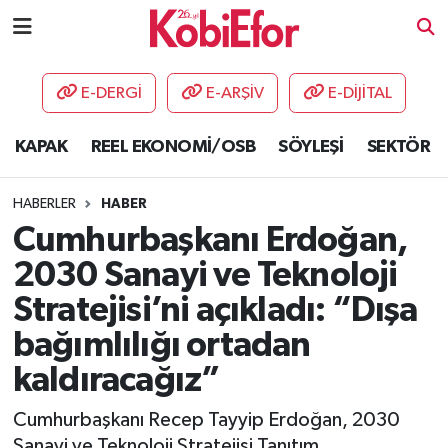
AKADEMİ
E-DERGİ
E-ARŞİV
E-DİJİTAL
BİLİŞİM PANO
KAPAK
REEL EKONOMİ/OSB
SÖYLEŞİ
SEKTÖR
DESTEK-TEŞVİK
HABERLER
HABER
ETKİNLİK
Cumhurbaşkanı Erdoğan,
2030 Sanayi ve Teknoloji
GÜNCEL
Stratejisi’ni açıkladı: “Dışa
HABERLER
bağımlılığı ortadan
kaldıracağız”
KAPAK
Cumhurbaşkanı Recep Tayyip Erdoğan, 2030
OSB
Sanayi ve Teknoloji Stratejisi Tanıtım