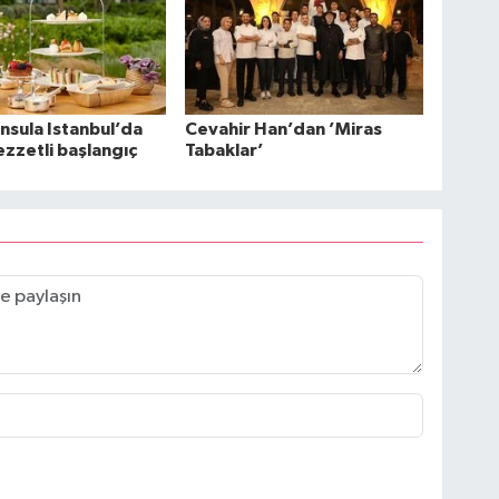
nsula Istanbul’da
Cevahir Han’dan ’Miras
ezzetli başlangıç
Tabaklar’