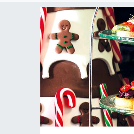
SEKTÖR
ŞİRKET PANO
SÖYLEŞİ
ÜLKE
YAŞAM