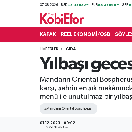
45,43620
53,38690
6
07-08-2026
USD
EUR
GBP
AKADEMİ
KAPAK
REEL EKONOMİ/OSB
SÖYLE
BİLİŞİM PANO
HABERLER
GIDA
DESTEK-TEŞVİK
Yılbaşı geces
ETKİNLİK
Mandarin Oriental Bosphorus,
GÜNCEL
karşı, şehrin en şık mekânında
menü ile unutulmaz bir yılb
HABERLER
#Mandarin Oriental Bosphorus
KAPAK
01.12.2023 - 00:02
OSB
YAYINLANMA