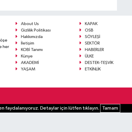
About Us
KAPAK
Gizlilik Politikası
OSB
Hakkımızda
SÖYLEŞİ
köşe
İletişim
SEKTÖR
e her
KOBİ Tanımı
HABERLER
Künye
ÜLKE
AKADEMİ
DESTEK-TEŞVİK
YAŞAM
ETKİNLİK
n faydalanıyoruz. Detaylar için lütfen tıklayın.
Tamam