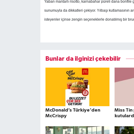
Yaban mantarlı risotto, karnabahar püreli dana bonfile 
sunumuyla da dikkatleri çekiyor.
Yılbaşı kutlamasının a
isteyenler içinse zengin seçeneklerle donatılmış bir bru
Bunlar da ilginizi çekebilir
McDonald’s Türkiye’den
Miss Tin
McCrispy
kutular