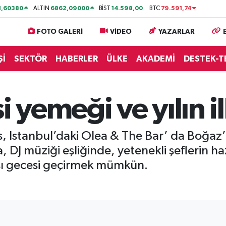
1,60380
6862,09000
14.598,00
79.591,74
ALTIN
BİST
BTC
FOTO GALERİ
VİDEO
YAZARLAR
Şİ
SEKTÖR
HABERLER
ÜLKE
AKADEMİ
DESTEK-T
i yemeği ve yılın i
 Istanbul’daki Olea & The Bar’ da Boğaz’
, DJ müziği eşliğinde, yetenekli şeflerin h
aşı gecesi geçirmek mümkün.