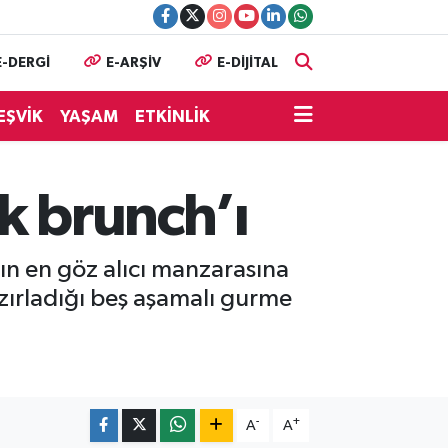
E-DERGİ
E-ARŞİV
E-DİJİTAL
EŞVİK
YAŞAM
ETKİNLİK
lk brunch’ı
ın en göz alıcı manzarasına
azırladığı beş aşamalı gurme
-
+
A
A