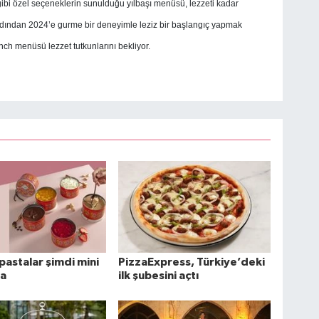
gibi özel seçeneklerin sunulduğu yılbaşı menüsü, lezzeti kadar
rdından 2024’e gurme bir deneyimle leziz bir başlangıç yapmak
nch menüsü lezzet tutkunlarını bekliyor.
 pastalar şimdi mini
PizzaExpress, Türkiye’deki
da
ilk şubesini açtı