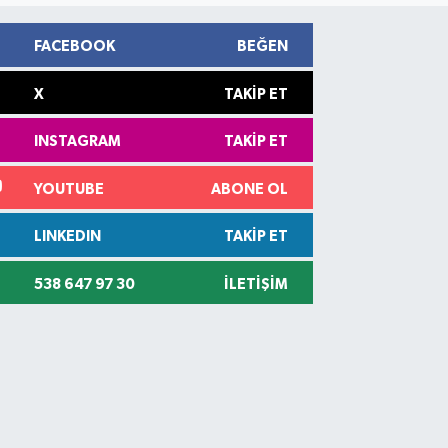
FACEBOOK
BEĞEN
X
TAKIP ET
INSTAGRAM
TAKIP ET
YOUTUBE
ABONE OL
LINKEDIN
TAKIP ET
538 647 97 30
İLETIŞIM