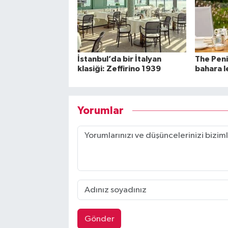
İstanbul’da bir İtalyan
The Peni
klasiği: Zeffirino 1939
bahara l
Yorumlar
Gönder