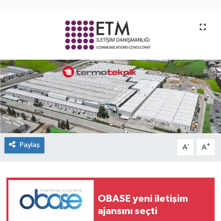
SEKTÖR
ŞİRKET PANO
SÖYLEŞİ
ÜLKE
YAŞAM
Paylaş
-
+
A
A
OBASE yeni iletişim
ajansını seçti