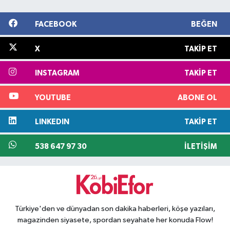
FACEBOOK
BEĞEN
X
TAKIP ET
INSTAGRAM
TAKIP ET
YOUTUBE
ABONE OL
LINKEDIN
TAKIP ET
538 647 97 30
İLETIŞIM
Türkiye'den ve dünyadan son dakika haberleri, köşe yazıları,
magazinden siyasete, spordan seyahate her konuda Flow!