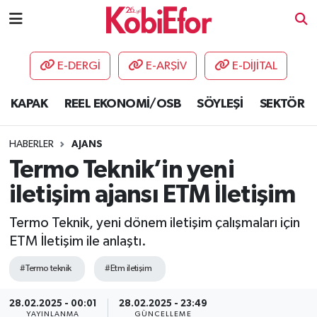
AKADEMİ
E-DERGİ
E-ARŞİV
E-DİJİTAL
BİLİŞİM PANO
KAPAK
REEL EKONOMİ/OSB
SÖYLEŞİ
SEKTÖR
DESTEK-TEŞVİK
HABERLER
AJANS
ETKİNLİK
Termo Teknik’in yeni
iletişim ajansı ETM İletişim
GÜNCEL
Termo Teknik, yeni dönem iletişim çalışmaları için
HABERLER
ETM İletişim ile anlaştı.
KAPAK
#Termo teknik
#Etm iletişim
28.02.2025 - 00:01
28.02.2025 - 23:49
OSB
YAYINLANMA
GÜNCELLEME