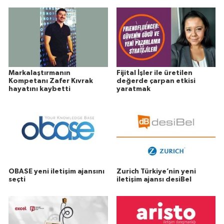
Markalaştırmanın
Fijital İşler ile üretilen
Kompetanı Zafer Kıvrak
değerde çarpan etkisi
hayatını kaybetti
yaratmak
OBASE yeni iletişim ajansını
Zurich Türkiye’nin yeni
seçti
iletişim ajansı desiBel