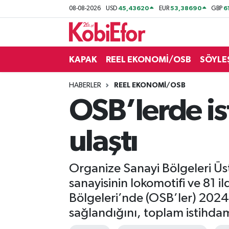
45,43620
53,38690
6
08-08-2026
USD
EUR
GBP
AKADEMİ
KAPAK
REEL EKONOMİ/OSB
SÖYLE
BİLİŞİM PANO
HABERLER
REEL EKONOMİ/OSB
DESTEK-TEŞVİK
OSB’lerde i
ETKİNLİK
ulaştı
GÜNCEL
Organize Sanayi Bölgeleri Ü
HABERLER
sanayisinin lokomotifi ve 81 
KAPAK
Bölgeleri’nde (OSB’ler) 2024
sağlandığını, toplam istihdamı
OSB