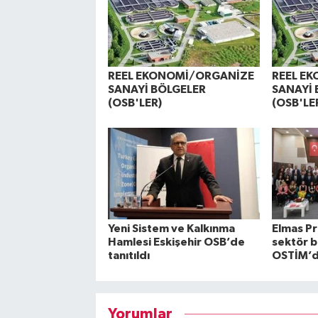
REEL EKONOMİ/ORGANİZE
REEL E
SANAYİ BÖLGELER
SANAYİ 
(OSB'LER)
(OSB'LE
Yeni Sistem ve Kalkınma
Elmas Pr
Hamlesi Eskişehir OSB’de
sektör b
tanıtıldı
OSTİM’de
Yorumlar