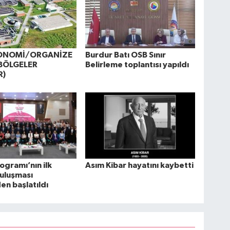
KONOMİ/ORGANİZE
Burdur Batı OSB Sınır
BÖLGELER
Belirleme toplantısı yapıldı
R)
ogramı’nın ilk
Asım Kibar hayatını kaybetti
uluşması
n başlatıldı