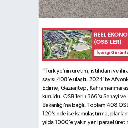
REEL EKONO
(OSB'LER)
İçeriği Görünt
“Türkiye’nin üretim, istihdam ve ih
sayısı 408’e ulaştı. 2024’te Afyonka
Edirne, Gaziantep, Kahramanmaraş,
kuruldu. OSB’lerin 366’sı Sanayi ve
Bakanlığı’na bağlı. Toplam 408 OSB
120’sinde ise kamulaştırma, planlam
yılda 1000’e yakın yeni parsel üreti