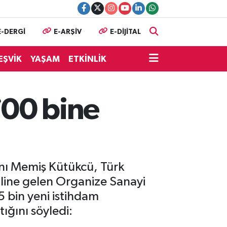
E-DERGİ
E-ARŞİV
E-DİJİTAL
EŞVİK
YAŞAM
ETKİNLİK
700 bine
nı Memiş Kütükcü, Türk
haline gelen Organize Sanayi
 bin yeni istihdam
ığını söyledi: