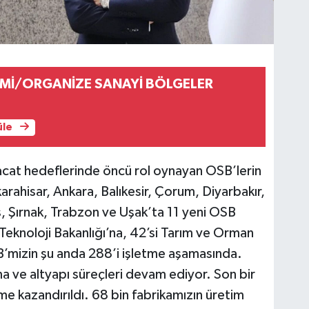
Mİ/ORGANİZE SANAYİ BÖLGELER
üle
racat hedeflerinde öncü rol oynayan OSB’lerin
rahisar, Ankara, Balıkesir, Çorum, Diyarbakır,
 Şırnak, Trabzon ve Uşak’ta 11 yeni OSB
 Teknoloji Bakanlığı’na, 42’si Tarım ve Orman
’mizin şu anda 288’i işletme aşamasında.
a ve altyapı süreçleri devam ediyor. Son bir
me kazandırıldı. 68 bin fabrikamızın üretim