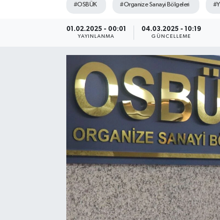
#OSBÜK
#Organize Sanayi Bölgeleri
#Y
SEKTÖR
01.02.2025 - 00:01
04.03.2025 - 10:19
YAYINLANMA
GÜNCELLEME
ŞİRKET PANO
SÖYLEŞİ
ÜLKE
YAŞAM