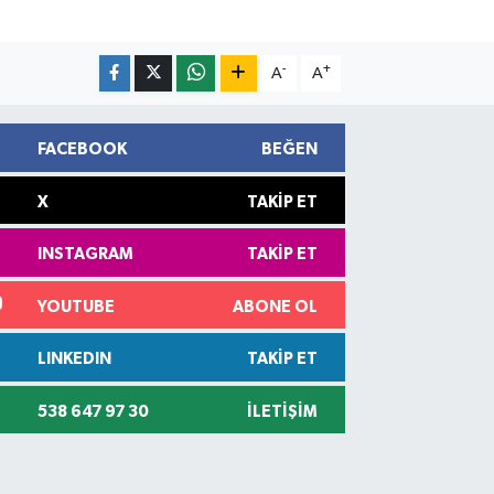
-
+
A
A
FACEBOOK
BEĞEN
X
TAKIP ET
INSTAGRAM
TAKIP ET
YOUTUBE
ABONE OL
LINKEDIN
TAKIP ET
538 647 97 30
İLETIŞIM