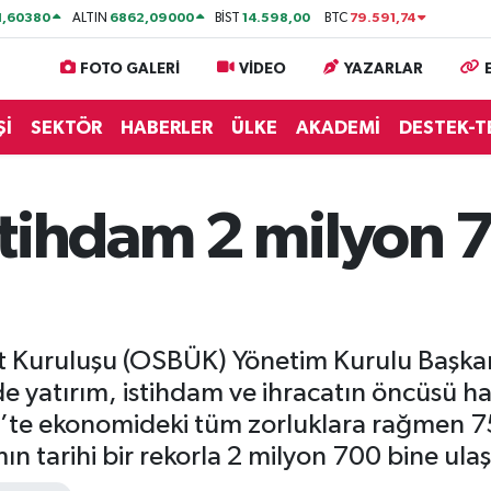
1,60380
6862,09000
14.598,00
79.591,74
ALTIN
BİST
BTC
FOTO GALERİ
VİDEO
YAZARLAR
Şİ
SEKTÖR
HABERLER
ÜLKE
AKADEMİ
DESTEK-T
stihdam 2 milyon 
st Kuruluşu (OSBÜK) Yönetim Kurulu Başka
ilde yatırım, istihdam ve ihracatın öncüsü 
’te ekonomideki tüm zorluklara rağmen 75
n tarihi bir rekorla 2 milyon 700 bine ulaşt