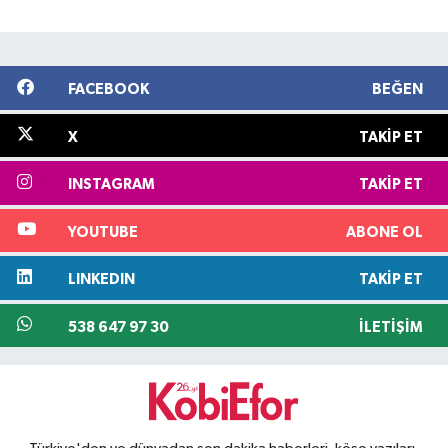
FACEBOOK
BEĞEN
X
TAKIP ET
INSTAGRAM
TAKIP ET
YOUTUBE
ABONE OL
LINKEDIN
TAKIP ET
538 647 97 30
İLETIŞIM