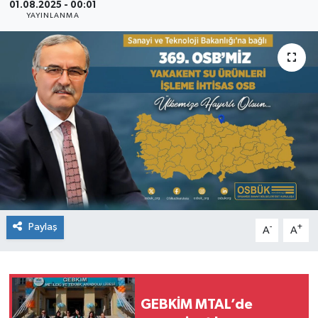
01.08.2025 - 00:01
YAYINLANMA
SEKTÖR
ŞİRKET PANO
SÖYLEŞİ
ÜLKE
YAŞAM
Paylaş
-
+
A
A
GEBKİM MTAL’de