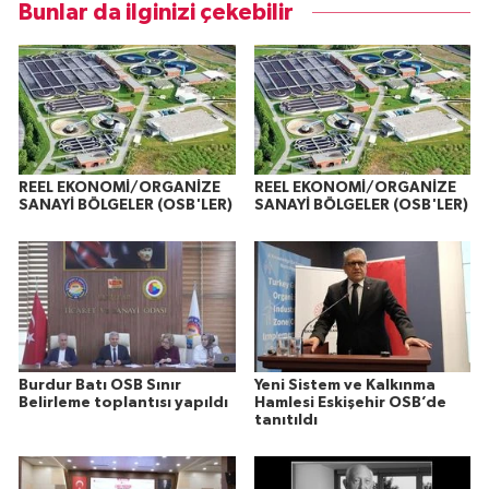
Bunlar da ilginizi çekebilir
REEL EKONOMİ/ORGANİZE
REEL EKONOMİ/ORGANİZE
SANAYİ BÖLGELER (OSB'LER)
SANAYİ BÖLGELER (OSB'LER)
Burdur Batı OSB Sınır
Yeni Sistem ve Kalkınma
Belirleme toplantısı yapıldı
Hamlesi Eskişehir OSB’de
tanıtıldı