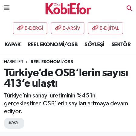
AKADEMİ
E-DERGİ
E-ARŞİV
E-DİJİTAL
BİLİŞİM PANO
KAPAK
REEL EKONOMİ/OSB
SÖYLEŞİ
SEKTÖR
DESTEK-TEŞVİK
HABERLER
REEL EKONOMİ/OSB
ETKİNLİK
Türkiye’de OSB’lerin sayısı
413’e ulaştı
GÜNCEL
Türkiye’nin sanayi üretiminin %45’ini
HABERLER
gerçekleştiren OSB’lerin sayıları artmaya devam
ediyor.
KAPAK
#OSB
OSB