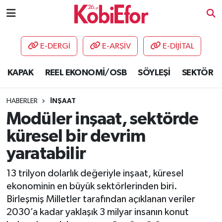
AKADEMİ
E-DERGİ
E-ARŞİV
E-DİJİTAL
BİLİŞİM PANO
KAPAK
REEL EKONOMİ/OSB
SÖYLEŞİ
SEKTÖR
DESTEK-TEŞVİK
HABERLER
İNŞAAT
ETKİNLİK
Modüler inşaat, sektörde
küresel bir devrim
GÜNCEL
yaratabilir
HABERLER
13 trilyon dolarlık değeriyle inşaat, küresel
ekonominin en büyük sektörlerinden biri.
KAPAK
Birleşmiş Milletler tarafından açıklanan veriler
2030’a kadar yaklaşık 3 milyar insanın konut
OSB