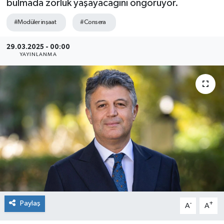
bulmada zorluk yaşayacağını öngörüyor.
SEKTÖR
#Modüler inşaat
#Consera
ŞİRKET PANO
29.03.2025 - 00:00
YAYINLANMA
SÖYLEŞİ
ÜLKE
YAŞAM
Paylaş
-
+
A
A