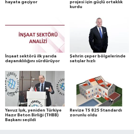
hayata geçiyor
projesi için güçlü ortaklık
kurdu
İnşaat sektörü ilk yarıda
Şehrin çeper bölgelerinde
dayanıklılığını sürdürüyor
satışlar hızlı
Yavuz Işık, yeniden Türkiye
Revize TS 825 Standardı
Hazır Beton Birliği (THBB)
zorunlu oldu
Başkanı seçildi