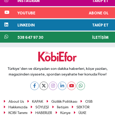
INSTAGRAM
TAKIP ET
YOUTUBE
ABONE OL
LINKEDIN
TAKIP ET
538 647 97 30
İLETIŞIM
Türkiye'den ve dünyadan son dakika haberleri, köşe yazıları,
magazinden siyasete, spordan seyahate her konuda Flow!
About Us
KAPAK
Gizlilik Politikası
OSB
Hakkımızda
SÖYLEŞİ
İletişim
SEKTÖR
KOBİ Tanımı
HABERLER
Künye
ÜLKE