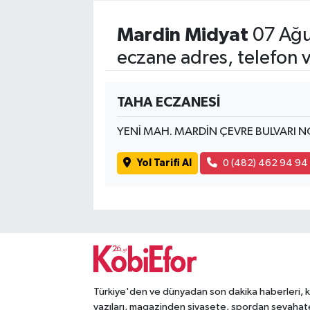
Mardin Midyat
07 Ağu
eczane adres, telefon 
TAHA ECZANESİ
YENİ MAH. MARDİN ÇEVRE BULVARI N
Yol Tarifi Al
0 (482) 462 94 94
Türkiye'den ve dünyadan son dakika haberleri, 
yazıları, magazinden siyasete, spordan seyahat