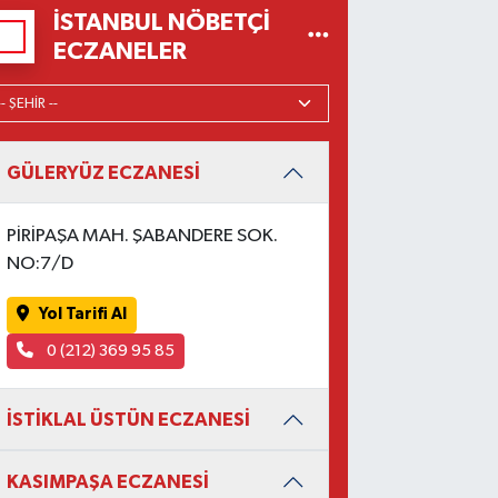
İSTANBUL NÖBETÇI
ECZANELER
GÜLERYÜZ ECZANESİ
PİRİPAŞA MAH. ŞABANDERE SOK.
NO:7/D
Yol Tarifi Al
0 (212) 369 95 85
İSTİKLAL ÜSTÜN ECZANESİ
KASIMPAŞA ECZANESİ