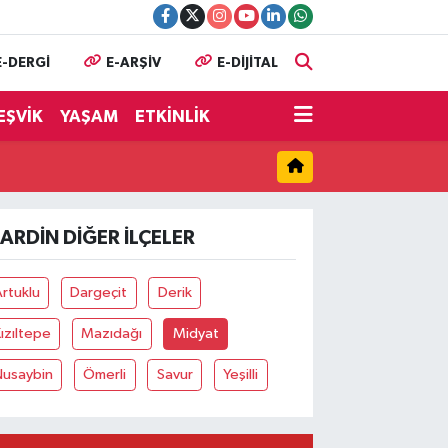
E-DERGİ
E-ARŞİV
E-DİJİTAL
EŞVİK
YAŞAM
ETKİNLİK
ARDIN DIĞER İLÇELER
rtuklu
Dargeçit
Derik
ızıltepe
Mazıdağı
Midyat
Nusaybin
Ömerli
Savur
Yeşilli