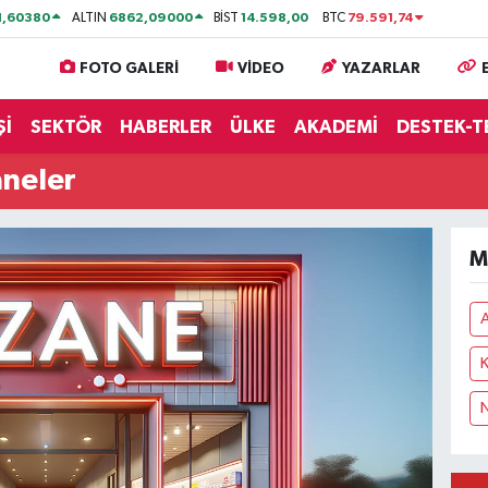
1,60380
6862,09000
14.598,00
79.591,74
ALTIN
BİST
BTC
FOTO GALERİ
VİDEO
YAZARLAR
Şİ
SEKTÖR
HABERLER
ÜLKE
AKADEMİ
DESTEK-T
aneler
M
A
K