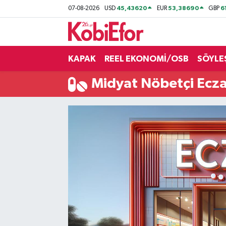
45,43620
53,38690
6
07-08-2026
USD
EUR
GBP
AKADEMİ
KAPAK
REEL EKONOMİ/OSB
SÖYLE
BİLİŞİM PANO
Midyat Nöbetçi Ecz
DESTEK-TEŞVİK
ETKİNLİK
GÜNCEL
HABERLER
KAPAK
OSB