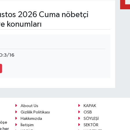
stos 2026 Cuma nöbetçi
ve konumları
O:3/16
About Us
KAPAK
Gizlilik Politikası
OSB
Hakkımızda
SÖYLEŞİ
köşe
İletişim
SEKTÖR
e her