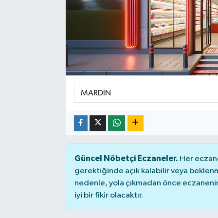
SEKTÖR
ŞİRKET PANO
SÖYLEŞİ
ÜLKE
YAŞAM
Güncel Nöbetçi Eczaneler.
Her eczane
gerektiğinde açık kalabilir veya bekle
nedenle, yola çıkmadan önce eczanenin 
iyi bir fikir olacaktır.