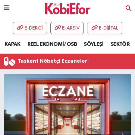
AKADEMİ
E-DERGİ
E-ARŞİV
E-DİJİTAL
BİLİŞİM PANO
KAPAK
REEL EKONOMİ/OSB
SÖYLEŞİ
SEKTÖR
DESTEK-TEŞVİK
Taşkent Nöbetçi Eczaneler
ETKİNLİK
GÜNCEL
HABERLER
KAPAK
OSB