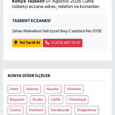
Konya Taşkent
07 Ağustos 2026 Cuma
nöbetçi eczane adres, telefon ve konumları
TAŞKENT ECZANESİ
Şıhlar Mahallesi Vali İzzet Bey Caddesi No:105E
Yol Tarifi Al
0 (332) 497 15 10
KONYA DIĞER İLÇELER
Ahırlı
Akören
Akşehir
Altınekin
Beyşehir
Bozkır
Çeltik
Cihanbeyli
Çumra
Derbent
Derebucak
Doğanhisar