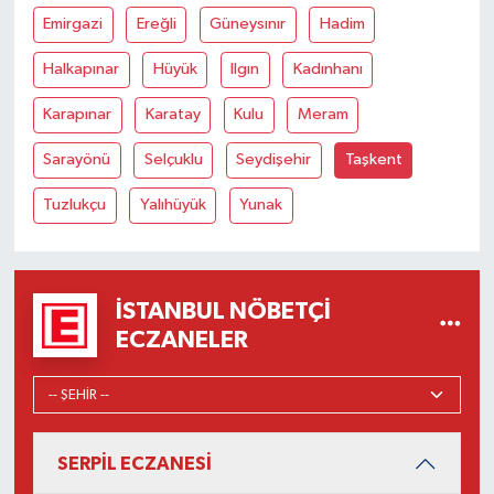
Emirgazi
Ereğli
Güneysınır
Hadim
Halkapınar
Hüyük
Ilgın
Kadınhanı
Karapınar
Karatay
Kulu
Meram
Sarayönü
Selçuklu
Seydişehir
Taşkent
Tuzlukçu
Yalıhüyük
Yunak
İSTANBUL NÖBETÇI
ECZANELER
SERPİL ECZANESİ