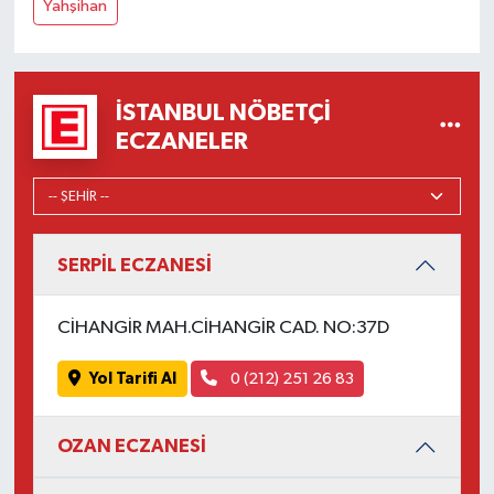
Yahşihan
İSTANBUL NÖBETÇI
ECZANELER
SERPİL ECZANESİ
CİHANGİR MAH.CİHANGİR CAD. NO:37D
Yol Tarifi Al
0 (212) 251 26 83
OZAN ECZANESİ