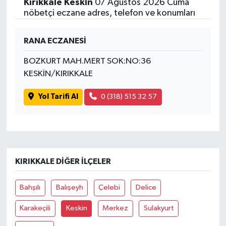
Kırıkkale Keskin
07 Ağustos 2026 Cuma
nöbetçi eczane adres, telefon ve konumları
RANA ECZANESİ
BOZKURT MAH.MERT SOK:NO:36
KESKİN/KIRIKKALE
Yol Tarifi Al
0 (318) 515 32 57
KIRIKKALE DIĞER İLÇELER
Bahşılı
Balışeyh
Çelebi
Delice
Karakeçili
Keskin
Merkez
Sulakyurt