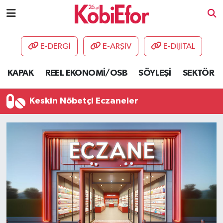
AKADEMİ
E-DERGİ
E-ARŞİV
E-DİJİTAL
BİLİŞİM PANO
KAPAK
REEL EKONOMİ/OSB
SÖYLEŞİ
SEKTÖR
DESTEK-TEŞVİK
Keskin Nöbetçi Eczaneler
ETKİNLİK
GÜNCEL
HABERLER
KAPAK
OSB