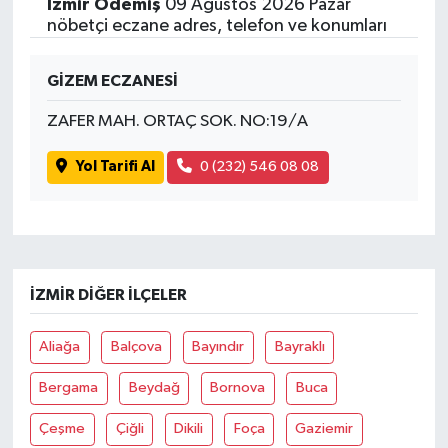
İzmir Ödemiş
09 Ağustos 2026 Pazar
nöbetçi eczane adres, telefon ve konumları
GİZEM ECZANESİ
ZAFER MAH. ORTAÇ SOK. NO:19/A
Yol Tarifi Al
0 (232) 546 08 08
İZMIR DIĞER İLÇELER
Aliağa
Balçova
Bayındır
Bayraklı
Bergama
Beydağ
Bornova
Buca
Çeşme
Çiğli
Dikili
Foça
Gaziemir