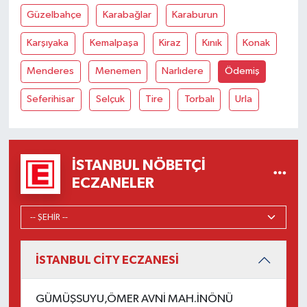
Güzelbahçe
Karabağlar
Karaburun
Karşıyaka
Kemalpaşa
Kiraz
Kınık
Konak
Menderes
Menemen
Narlıdere
Ödemiş
Seferihisar
Selçuk
Tire
Torbalı
Urla
İSTANBUL NÖBETÇI
ECZANELER
İSTANBUL CİTY ECZANESİ
GÜMÜŞSUYU,ÖMER AVNİ MAH.İNÖNÜ