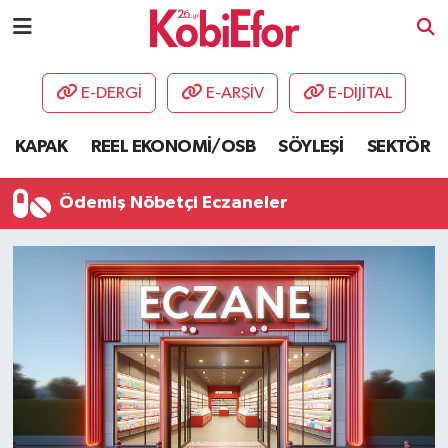
AKADEMİ
E-DERGİ
E-ARŞİV
E-DİJİTAL
BİLİŞİM PANO
KAPAK
REEL EKONOMİ/OSB
SÖYLEŞİ
SEKTÖR
DESTEK-TEŞVİK
Ödemiş Nöbetçi Eczaneler
ETKİNLİK
GÜNCEL
HABERLER
KAPAK
OSB