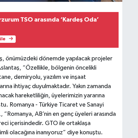
rzurum TSO arasında ‘Kardeş Oda’
üle
, önümüzdeki dönemde yapılacak projeler
Aslantaş, “Özellikle, bölgenin öncelikli
stane, demiryolu, yazılım ve inşaat
larına ihtiyaç duyulmaktadır. Yakın zamanda
cak hareketliliğin, üyelerimizin yararına
tu. Romanya - Türkiye Ticaret ve Sanayi
, “Romanya, AB’nin en genç üyeleri arasında
eci içerisindedir. GTO ile ortaklaşa
imli olacağına inanıyoruz” diye konuştu.