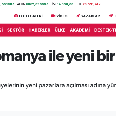
1,60380
6862,09000
14.598,00
79.591,74
ALTIN
BİST
BTC
FOTO GALERİ
VİDEO
YAZARLAR
Şİ
SEKTÖR
HABERLER
ÜLKE
AKADEMİ
DESTEK-T
anya ile yeni bir 
elerinin yeni pazarlara açılması adına yürü