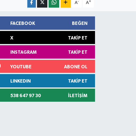
-
+
A
A
FACEBOOK
BEĞEN
X
TAKIP ET
INSTAGRAM
TAKIP ET
YOUTUBE
ABONE OL
LINKEDIN
TAKIP ET
538 647 97 30
İLETIŞIM