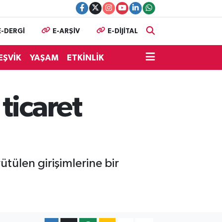
E-DERGİ
E-ARŞİV
E-DİJİTAL
EŞVİK
YAŞAM
ETKİNLİK
ticaret
tülen girişimlerine bir