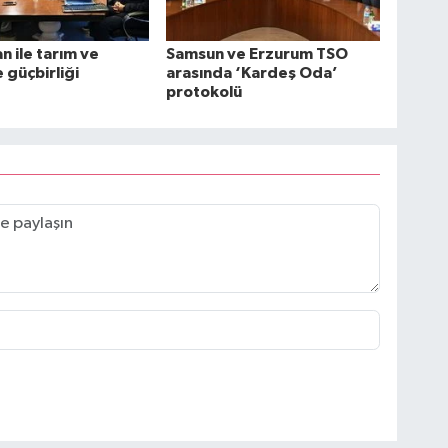
n ile tarım ve
Samsun ve Erzurum TSO
 güçbirliği
arasında ‘Kardeş Oda’
protokolü