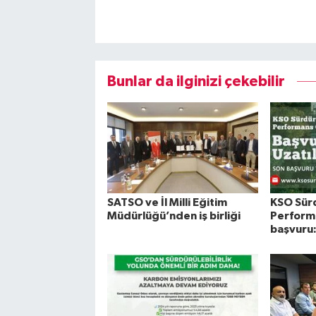
Bunlar da ilginizi çekebilir
SATSO ve İl Milli Eğitim
KSO Sürd
Müdürlüğü’nden iş birliği
Performa
başvuru: