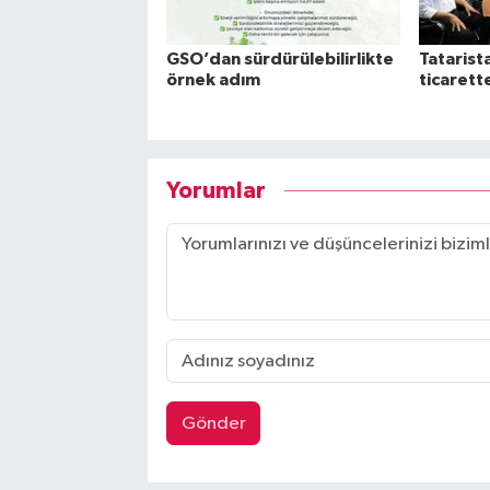
GSO’dan sürdürülebilirlikte
Tatarista
örnek adım
ticarette
Yorumlar
Gönder