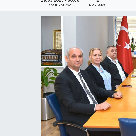
29.03.2025 - 00:00
12
YAYINLANMA
PAYLAŞIM
SEKTÖR
ŞİRKET PANO
SÖYLEŞİ
ÜLKE
YAŞAM