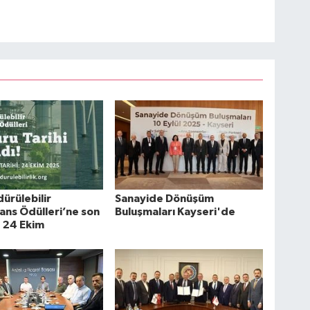
ürülebilir
Sanayide Dönüşüm
ns Ödülleri’ne son
Buluşmaları Kayseri'de
 24 Ekim