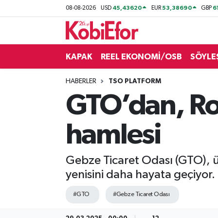
45,43620
53,38690
6
08-08-2026
USD
EUR
GBP
AKADEMİ
KAPAK
REEL EKONOMİ/OSB
SÖYLE
BİLİŞİM PANO
HABERLER
TSO PLATFORM
DESTEK-TEŞVİK
GTO’dan, Rom
ETKİNLİK
hamlesi
GÜNCEL
Gebze Ticaret Odası (GTO), üy
HABERLER
yenisini daha hayata geçiyor.
KAPAK
#GTO
#Gebze Ticaret Odası
OSB