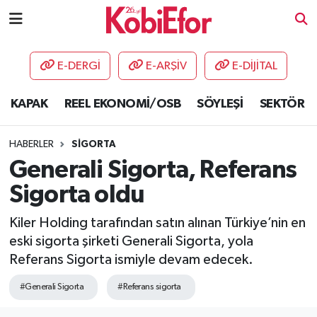
AKADEMİ
E-DERGİ
E-ARŞİV
E-DİJİTAL
BİLİŞİM PANO
KAPAK
REEL EKONOMİ/OSB
SÖYLEŞİ
SEKTÖR
DESTEK-TEŞVİK
HABERLER
SİGORTA
ETKİNLİK
Generali Sigorta, Referans
Sigorta oldu
GÜNCEL
Kiler Holding tarafından satın alınan Türkiye’nin en
HABERLER
eski sigorta şirketi Generali Sigorta, yola
Referans Sigorta ismiyle devam edecek.
KAPAK
#Generali Sigorta
#Referans sigorta
OSB