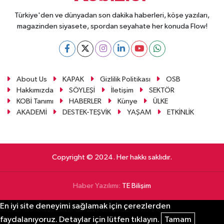
Türkiye'den ve dünyadan son dakika haberleri, köşe yazıları,
magazinden siyasete, spordan seyahate her konuda Flow!
About Us
KAPAK
Gizlilik Politikası
OSB
Hakkımızda
SÖYLEŞİ
İletişim
SEKTÖR
KOBİ Tanımı
HABERLER
Künye
ÜLKE
AKADEMİ
DESTEK-TEŞVİK
YAŞAM
ETKİNLİK
Copyright © 2024. Her hakkı saklıdır.
Haber Yazılımı:
TE Bilişim
En iyi site deneyimi sağlamak için çerezlerden
faydalanıyoruz. Detaylar için lütfen tıklayın.
Tamam