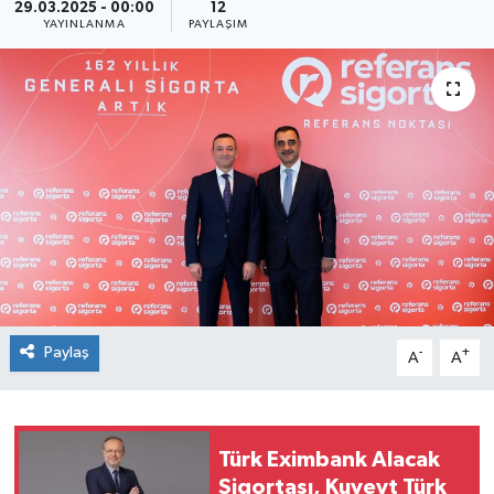
29.03.2025 - 00:00
12
YAYINLANMA
PAYLAŞIM
SEKTÖR
ŞİRKET PANO
SÖYLEŞİ
ÜLKE
YAŞAM
Paylaş
-
+
A
A
Türk Eximbank Alacak
Sigortası, Kuveyt Türk