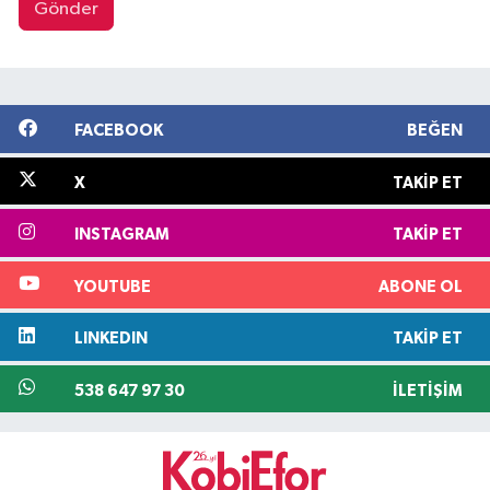
Gönder
FACEBOOK
BEĞEN
X
TAKIP ET
INSTAGRAM
TAKIP ET
YOUTUBE
ABONE OL
LINKEDIN
TAKIP ET
538 647 97 30
İLETIŞIM