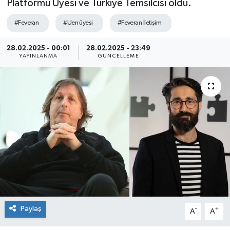
Platformu Üyesi ve Türkiye Temsilcisi oldu.
SEKTÖR
#Feveran
#Uen üyesi
#Feveran İletişim
ŞİRKET PANO
28.02.2025 - 00:01
28.02.2025 - 23:49
YAYINLANMA
GÜNCELLEME
SÖYLEŞİ
ÜLKE
YAŞAM
Paylaş
-
+
A
A