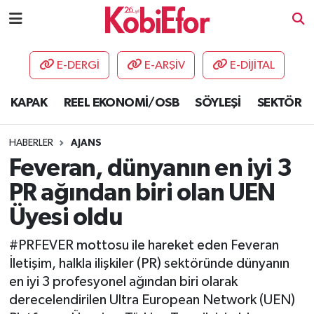
AKADEMİ
E-DERGİ
E-ARŞİV
E-DİJİTAL
BİLİŞİM PANO
KAPAK
REEL EKONOMİ/OSB
SÖYLEŞİ
SEKTÖR
DESTEK-TEŞVİK
HABERLER
AJANS
ETKİNLİK
Feveran, dünyanın en iyi 3
PR ağından biri olan UEN
GÜNCEL
Üyesi oldu
HABERLER
#PRFEVER mottosu ile hareket eden Feveran
İletişim, halkla ilişkiler (PR) sektöründe dünyanın
KAPAK
en iyi 3 profesyonel ağından biri olarak
derecelendirilen Ultra European Network (UEN)
OSB