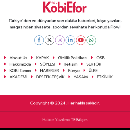
Türkiye'den ve dünyadan son dakika haberleri, köşe yazıları,
magazinden siyasete, spordan seyahate her konuda Flow!
About Us
KAPAK
Gizlilik Politikası
OSB
Hakkımızda
SÖYLEŞİ
İletişim
SEKTÖR
KOBİ Tanımı
HABERLER
Künye
ÜLKE
AKADEMİ
DESTEK-TEŞVİK
YAŞAM
ETKİNLİK
Copyright © 2024. Her hakkı saklıdır.
Haber Yazılımı:
TE Bilişim