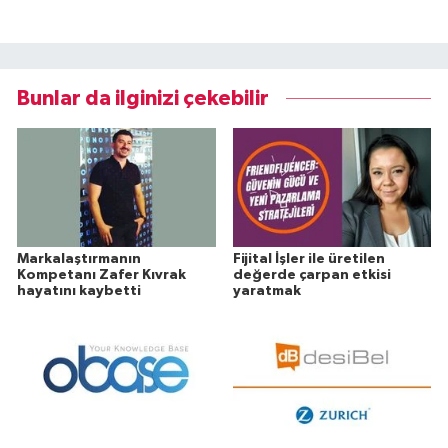
Bunlar da ilginizi çekebilir
Markalaştırmanın
Fijital İşler ile üretilen
Kompetanı Zafer Kıvrak
değerde çarpan etkisi
hayatını kaybetti
yaratmak