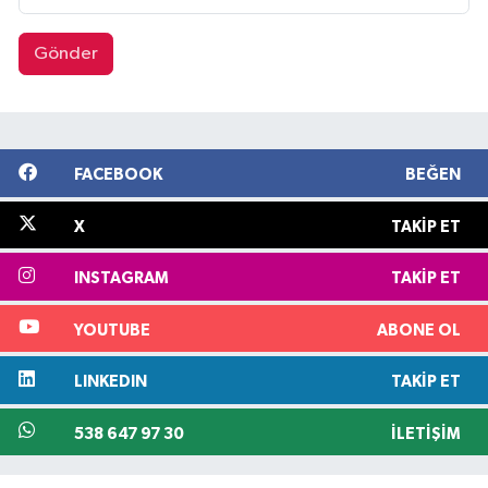
Gönder
FACEBOOK
BEĞEN
X
TAKIP ET
INSTAGRAM
TAKIP ET
YOUTUBE
ABONE OL
LINKEDIN
TAKIP ET
538 647 97 30
İLETIŞIM