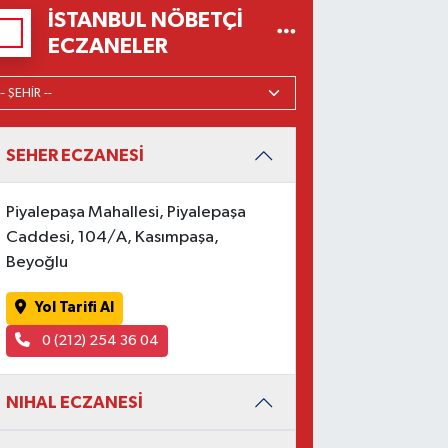
İSTANBUL NÖBETÇI
ECZANELER
SEHER ECZANESİ
Piyalepaşa Mahallesi, Piyalepaşa
Caddesi, 104/A, Kasımpaşa,
Beyoğlu
Yol Tarifi Al
0 (212) 254 36 04
NIHAL ECZANESİ