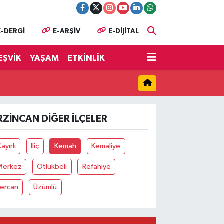
E-DERGİ
E-ARŞİV
E-DİJİTAL
EŞVİK
YAŞAM
ETKİNLİK
RZINCAN DIĞER İLÇELER
ayırlı
İliç
Kemah
Kemaliye
Merkez
Otlukbeli
Refahiye
Tercan
Üzümlü