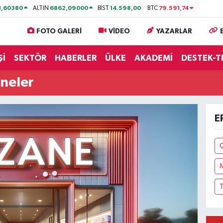
1,60380
6862,09000
14.598,00
79.591,74
ALTIN
BİST
BTC
FOTO GALERİ
VİDEO
YAZARLAR
Şİ
SEKTÖR
HABERLER
ÜLKE
AKADEMİ
DESTEK-T
neler
E
Ç