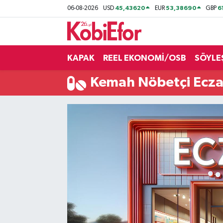
45,43620
53,38690
6
06-08-2026
USD
EUR
GBP
AKADEMİ
KAPAK
REEL EKONOMİ/OSB
SÖYLE
BİLİŞİM PANO
Kemah Nöbetçi Ecza
DESTEK-TEŞVİK
ETKİNLİK
GÜNCEL
HABERLER
KAPAK
OSB