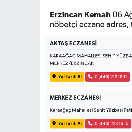
Erzincan Kemah
06 Ağ
nöbetçi eczane adres, 
AKTAŞ ECZANESİ
KARAAĞAÇ MAHALLESİ ŞEHİT YÜZBAŞ
MERKEZ/ERZİNCAN
Yol Tarifi Al
0 (446) 212 18 11
MERKEZ ECZANESİ
Karaağaç Mahallesi Şehit Yüzbaşı Fat
Yol Tarifi Al
0 (446) 223 16 15