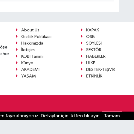
About Us
KAPAK
Gizlilik Politikası
OSB
Hakkımızda
SÖYLEŞİ
köşe
İletişim
SEKTÖR
e her
KOBİ Tanımı
HABERLER
Künye
ÜLKE
AKADEMİ
DESTEK-TEŞVİK
YAŞAM
ETKİNLİK
n faydalanıyoruz. Detaylar için lütfen tıklayın.
Tamam