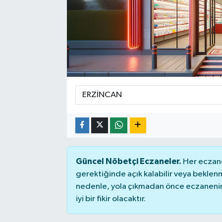
SEKTÖR
ŞİRKET PANO
SÖYLEŞİ
ÜLKE
YAŞAM
Güncel Nöbetçi Eczaneler.
Her eczane
gerektiğinde açık kalabilir veya bekle
nedenle, yola çıkmadan önce eczanenin 
iyi bir fikir olacaktır.