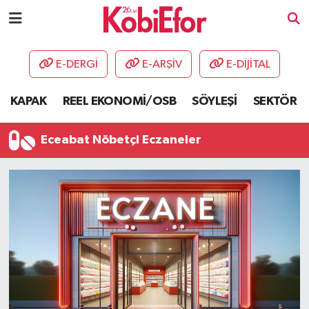
AKADEMİ
E-DERGİ
E-ARŞİV
E-DİJİTAL
BİLİŞİM PANO
KAPAK
REEL EKONOMİ/OSB
SÖYLEŞİ
SEKTÖR
DESTEK-TEŞVİK
Eceabat Nöbetçi Eczaneler
ETKİNLİK
GÜNCEL
HABERLER
KAPAK
OSB