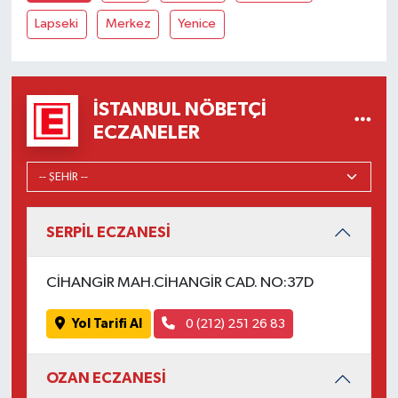
Lapseki
Merkez
Yenice
İSTANBUL NÖBETÇI
ECZANELER
SERPİL ECZANESİ
CİHANGİR MAH.CİHANGİR CAD. NO:37D
Yol Tarifi Al
0 (212) 251 26 83
OZAN ECZANESİ