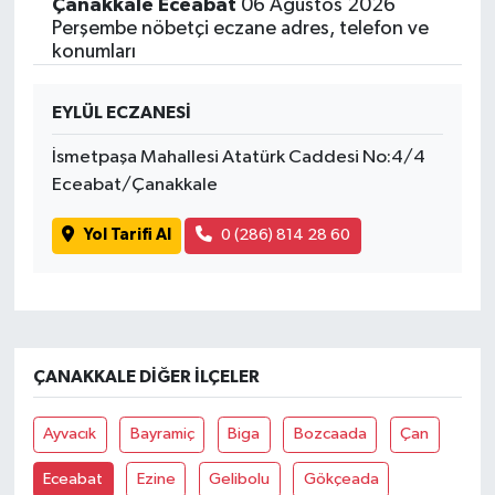
Çanakkale Eceabat
06 Ağustos 2026
Perşembe nöbetçi eczane adres, telefon ve
konumları
EYLÜL ECZANESİ
İsmetpaşa Mahallesi Atatürk Caddesi No:4/4
Eceabat/Çanakkale
Yol Tarifi Al
0 (286) 814 28 60
ÇANAKKALE DIĞER İLÇELER
Ayvacık
Bayramiç
Biga
Bozcaada
Çan
Eceabat
Ezine
Gelibolu
Gökçeada