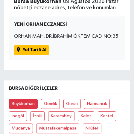
Bursa Büyükorhan
09 Ağustos 2026 Pazar
nöbetçi eczane adres, telefon ve konumları
YENİ ORHAN ECZANESİ
ORHAN MAH. DR.İBRAHİM ÖKTEM CAD. NO:35
Yol Tarifi Al
BURSA DIĞER İLÇELER
Büyükorhan
Gemlik
Gürsu
Harmancık
İnegöl
İznik
Karacabey
Keles
Kestel
Mudanya
Mustafakemalpaşa
Nilüfer