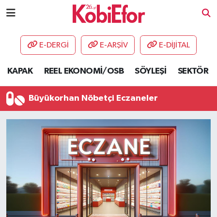
AKADEMİ
E-DERGİ
E-ARŞİV
E-DİJİTAL
BİLİŞİM PANO
KAPAK
REEL EKONOMİ/OSB
SÖYLEŞİ
SEKTÖR
DESTEK-TEŞVİK
Büyükorhan Nöbetçi Eczaneler
ETKİNLİK
GÜNCEL
HABERLER
KAPAK
OSB