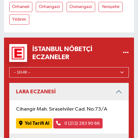
Orhaneli
Orhangazi
Osmangazi
Yenişehir
Yıldırım
İSTANBUL NÖBETÇI
ECZANELER
LARA ECZANESİ
Cihangir Mah. Sıraselviler Cad. No:73/A
Yol Tarifi Al
0 (212) 293 90 86