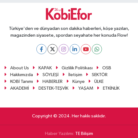
Türkiye'den ve dünyadan son dakika haberleri, köşe yazıları,
magazinden siyasete, spordan seyahate her konuda Flow!
About Us
KAPAK
Gizlilik Politikası
OSB
Hakkımızda
SÖYLEŞİ
İletişim
SEKTÖR
KOBİ Tanımı
HABERLER
Künye
ÜLKE
AKADEMİ
DESTEK-TEŞVİK
YAŞAM
ETKİNLİK
Copyright © 2024. Her hakkı saklıdır.
Haber Yazılımı:
TE Bilişim