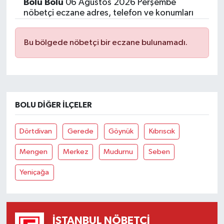
Bolu Bolu
06 Ağustos 2026 Perşembe
nöbetçi eczane adres, telefon ve konumları
Bu bölgede nöbetçi bir eczane bulunamadı.
BOLU DIĞER İLÇELER
Dörtdivan
Gerede
Göynük
Kıbrıscık
Mengen
Merkez
Mudurnu
Seben
Yeniçağa
İSTANBUL NÖBETÇI