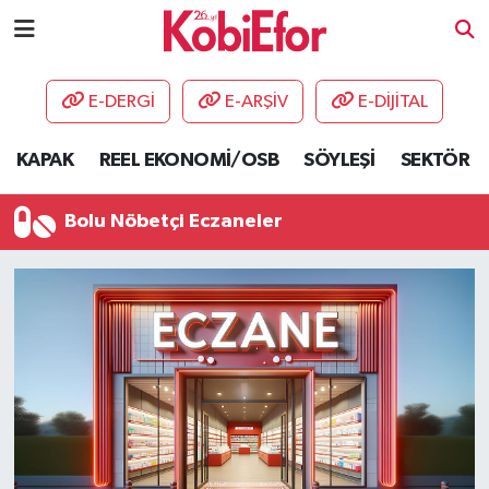
AKADEMİ
E-DERGİ
E-ARŞİV
E-DİJİTAL
BİLİŞİM PANO
KAPAK
REEL EKONOMİ/OSB
SÖYLEŞİ
SEKTÖR
DESTEK-TEŞVİK
Bolu Nöbetçi Eczaneler
ETKİNLİK
GÜNCEL
HABERLER
KAPAK
OSB