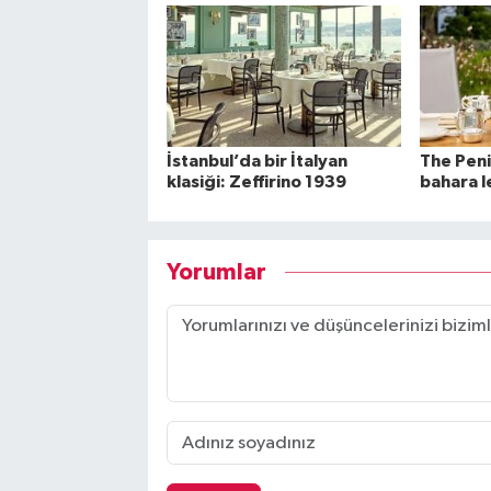
İstanbul’da bir İtalyan
The Peni
klasiği: Zeffirino 1939
bahara l
Yorumlar