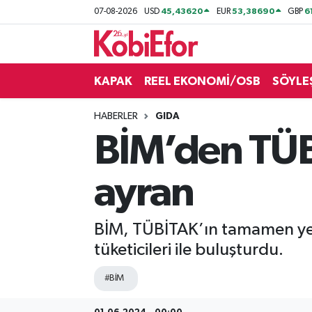
45,43620
53,38690
6
07-08-2026
USD
EUR
GBP
AKADEMİ
KAPAK
REEL EKONOMİ/OSB
SÖYLE
BİLİŞİM PANO
HABERLER
GIDA
DESTEK-TEŞVİK
BİM’den TÜBİ
ETKİNLİK
ayran
GÜNCEL
BİM, TÜBİTAK’ın tamamen yerli
HABERLER
tüketicileri ile buluşturdu.
KAPAK
#BİM
OSB