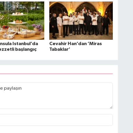
nsula Istanbul’da
Cevahir Han’dan ’Miras
ezzetli başlangıç
Tabaklar’