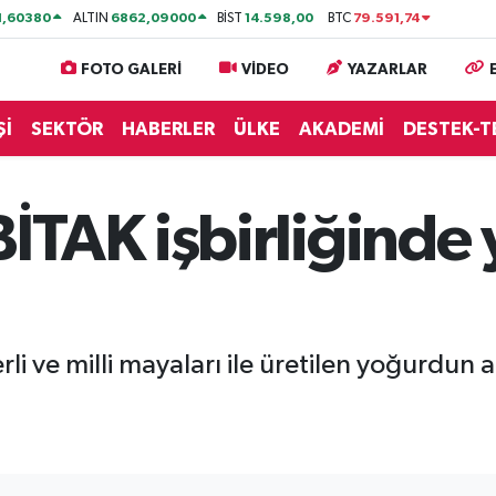
1,60380
6862,09000
14.598,00
79.591,74
ALTIN
BİST
BTC
FOTO GALERİ
VİDEO
YAZARLAR
Şİ
SEKTÖR
HABERLER
ÜLKE
AKADEMİ
DESTEK-T
TAK işbirliğinde 
 ve milli mayaları ile üretilen yoğurdun a