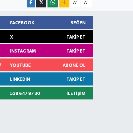
-
+
A
A
FACEBOOK
BEĞEN
X
TAKIP ET
INSTAGRAM
TAKIP ET
YOUTUBE
ABONE OL
LINKEDIN
TAKIP ET
538 647 97 30
İLETIŞIM