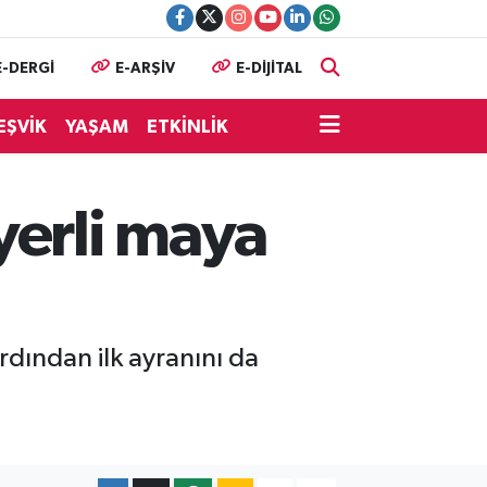
E-DERGİ
E-ARŞİV
E-DİJİTAL
EŞVİK
YAŞAM
ETKİNLİK
yerli maya
rdından ilk ayranını da