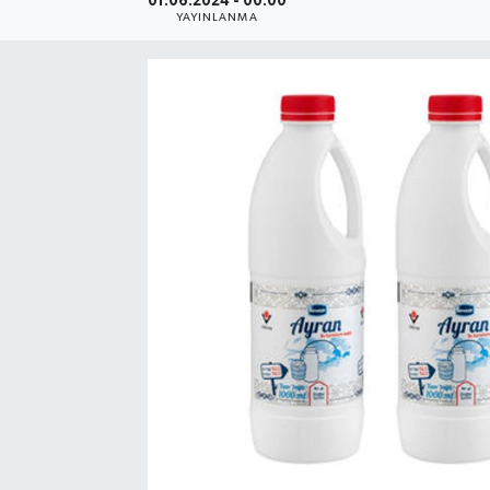
01.06.2024 - 00:00
YAYINLANMA
SEKTÖR
ŞİRKET PANO
SÖYLEŞİ
ÜLKE
YAŞAM