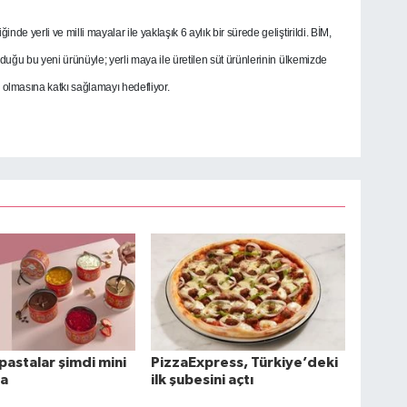
inde yerli ve milli mayalar ile yaklaşık 6 aylık bir sürede geliştirildi.
BİM,
ğu bu yeni ürünüyle; yerli maya ile üretilen süt ürünlerinin ülkemizde
r olmasına katkı sağlamayı hedefliyor.
 pastalar şimdi mini
PizzaExpress, Türkiye’deki
da
ilk şubesini açtı