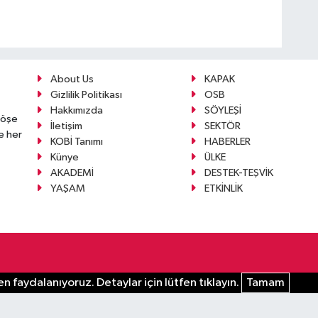
About Us
KAPAK
Gizlilik Politikası
OSB
Hakkımızda
SÖYLEŞİ
köşe
İletişim
SEKTÖR
e her
KOBİ Tanımı
HABERLER
Künye
ÜLKE
AKADEMİ
DESTEK-TEŞVİK
YAŞAM
ETKİNLİK
n faydalanıyoruz. Detaylar için lütfen tıklayın.
Tamam