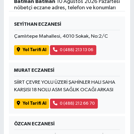
Batman Batman
10 Ağustos 2026 Pazartesi
nöbetçi eczane adres, telefon ve konumları
SEYİTHAN ECZANESİ
Çamlıtepe Mahallesi, 4010 Sokak, No:2/C
Yol Tarifi Al
0 (488) 213 13 06
MURAT ECZANESİ
SİİRT ÇEVRE YOLU ÜZERİ ŞAHİNLER HALI SAHA
KARŞISI 18 NOLU ASM SAĞLIK OCAĞI ARKASI
Yol Tarifi Al
0 (488) 212 66 70
ÖZCAN ECZANESİ