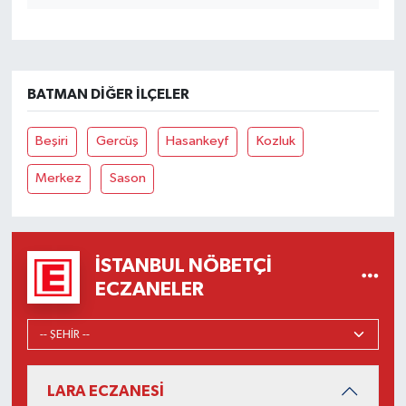
BATMAN DIĞER İLÇELER
Beşiri
Gercüş
Hasankeyf
Kozluk
Merkez
Sason
İSTANBUL NÖBETÇI
ECZANELER
LARA ECZANESİ