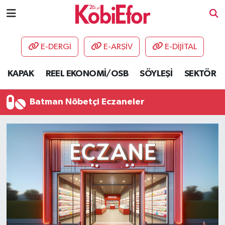
AKADEMİ
E-DERGİ
E-ARŞİV
E-DİJİTAL
BİLİŞİM PANO
KAPAK
REEL EKONOMİ/OSB
SÖYLEŞİ
SEKTÖR
DESTEK-TEŞVİK
Batman Nöbetçi Eczaneler
ETKİNLİK
GÜNCEL
HABERLER
KAPAK
OSB