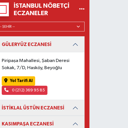
İSTANBUL NÖBETÇI
ECZANELER
GÜLERYÜZ ECZANESİ
Piripaşa Mahallesi, Şaban Deresi
Sokak, 7/D, Hasköy, Beyoğlu
Yol Tarifi Al
0 (212) 369 95 85
İSTİKLAL ÜSTÜN ECZANESİ
KASIMPAŞA ECZANESİ