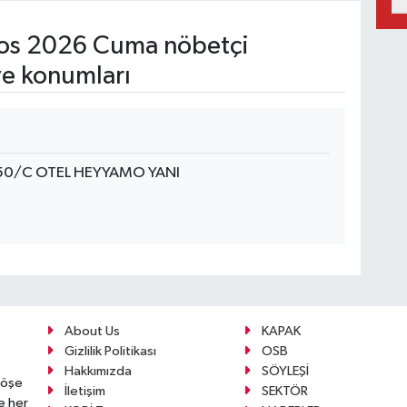
os 2026 Cuma nöbetçi
ve konumları
:50/C OTEL HEYYAMO YANI
About Us
KAPAK
Gizlilik Politikası
OSB
Hakkımızda
SÖYLEŞİ
köşe
İletişim
SEKTÖR
e her