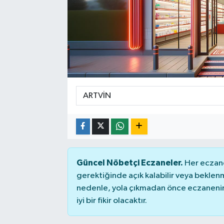
SEKTÖR
ŞİRKET PANO
SÖYLEŞİ
ÜLKE
YAŞAM
Güncel Nöbetçi Eczaneler.
Her eczane
gerektiğinde açık kalabilir veya bekle
nedenle, yola çıkmadan önce eczanenin 
iyi bir fikir olacaktır.