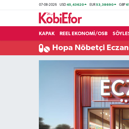
45,43620
53,38690
6
07-08-2026
USD
EUR
GBP
AKADEMİ
KAPAK
REEL EKONOMİ/OSB
SÖYLE
BİLİŞİM PANO
Hopa Nöbetçi Eczan
DESTEK-TEŞVİK
ETKİNLİK
GÜNCEL
HABERLER
KAPAK
OSB