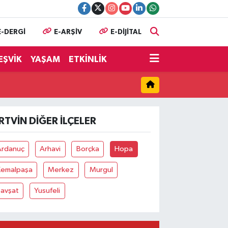
E-DERGİ
E-ARŞİV
E-DİJİTAL
EŞVİK
YAŞAM
ETKİNLİK
RTVIN DIĞER İLÇELER
Ardanuç
Arhavi
Borçka
Hopa
Kemalpaşa
Merkez
Murgul
Şavşat
Yusufeli