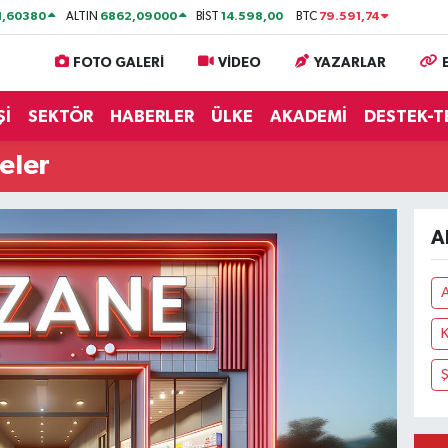
1,60380
6862,09000
14.598,00
79.591,74
ALTIN
BİST
BTC
FOTO GALERİ
VİDEO
YAZARLAR
Şİ
SEKTÖR
HABERLER
ÜLKE
AKADEMİ
DESTEK-T
eler
A