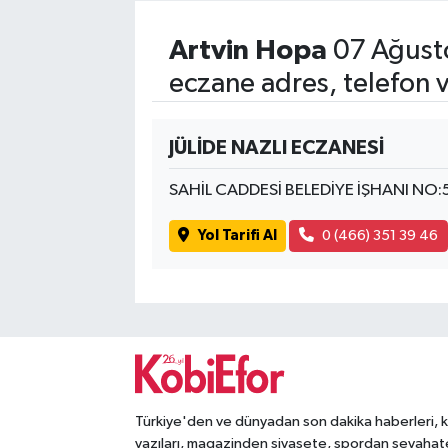
Artvin Hopa
07 Ağust
eczane adres, telefon 
JÜLİDE NAZLI ECZANESİ
SAHİL CADDESİ BELEDİYE İŞHANI NO
Yol Tarifi Al
0 (466) 351 39 46
Türkiye'den ve dünyadan son dakika haberleri, 
yazıları, magazinden siyasete, spordan seyahat