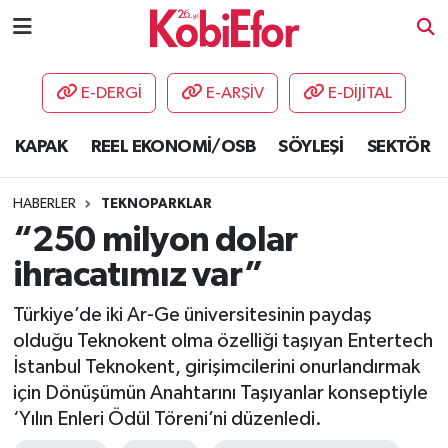
AKADEMİ
E-DERGİ
E-ARŞİV
E-DİJİTAL
BİLİŞİM PANO
KAPAK
REEL EKONOMİ/OSB
SÖYLEŞİ
SEKTÖR
DESTEK-TEŞVİK
HABERLER
TEKNOPARKLAR
ETKİNLİK
“250 milyon dolar
ihracatımız var”
GÜNCEL
Türkiye’de iki Ar-Ge üniversitesinin paydaş
HABERLER
olduğu Teknokent olma özelliği taşıyan Entertech
İstanbul Teknokent, girişimcilerini onurlandırmak
KAPAK
için Dönüşümün Anahtarını Taşıyanlar konseptiyle
‘Yılın Enleri Ödül Töreni’ni düzenledi.
OSB