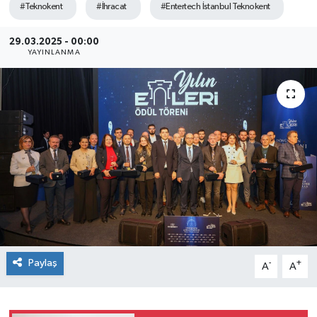
#Teknokent
#İhracat
#Entertech İstanbul Teknokent
SEKTÖR
29.03.2025 - 00:00
YAYINLANMA
ŞİRKET PANO
SÖYLEŞİ
ÜLKE
YAŞAM
Paylaş
-
+
A
A