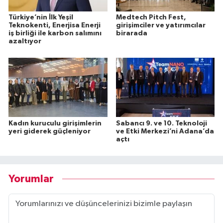
Türkiye’nin İlk Yeşil
Medtech Pitch Fest,
Teknokenti, Enerjisa Enerji
girişimciler ve yatırımcılar
iş birliği ile karbon salımını
birarada
azaltıyor
Kadın kuruculu girişimlerin
Sabancı 9. ve 10. Teknoloji
yeri giderek güçleniyor
ve Etki Merkezi’ni Adana’da
açtı
Yorumlar