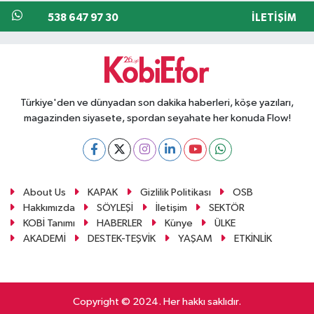
538 647 97 30
İLETIŞIM
Türkiye'den ve dünyadan son dakika haberleri, köşe yazıları,
magazinden siyasete, spordan seyahate her konuda Flow!
About Us
KAPAK
Gizlilik Politikası
OSB
Hakkımızda
SÖYLEŞİ
İletişim
SEKTÖR
KOBİ Tanımı
HABERLER
Künye
ÜLKE
AKADEMİ
DESTEK-TEŞVİK
YAŞAM
ETKİNLİK
Copyright © 2024. Her hakkı saklıdır.