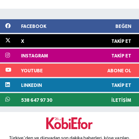
FACEBOOK
BEĞEN
X
TAKIP ET
INSTAGRAM
TAKIP ET
YOUTUBE
ABONE OL
LINKEDIN
TAKIP ET
538 647 97 30
İLETIŞIM
Türkiye'den ve dünyadan son dakika haberleri, köşe yazıları,