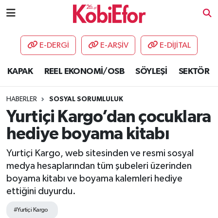
AKADEMİ
E-DERGİ
E-ARŞİV
E-DİJİTAL
BİLİŞİM PANO
KAPAK
REEL EKONOMİ/OSB
SÖYLEŞİ
SEKTÖR
DESTEK-TEŞVİK
HABERLER
SOSYAL SORUMLULUK
ETKİNLİK
Yurtiçi Kargo’dan çocuklara
hediye boyama kitabı
GÜNCEL
Yurtiçi Kargo, web sitesinden ve resmi sosyal
HABERLER
medya hesaplarından tüm şubeleri üzerinden
boyama kitabı ve boyama kalemleri hediye
KAPAK
ettiğini duyurdu.
OSB
#Yurtiçi Kargo