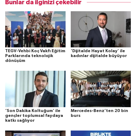
Bunlar da ilginizi çekebilir
TEGV-Vehbi Koç Vakfı Eğitim
‘Dijitalde Hayat Kolay’ ile
Parklarında teknolojik
kadınlar dijitalde büyüyor
dönüşüm
‘Son Dakika Koltuğum’ ile
Mercedes-Benz’ten 20 bin
gençler toplumsal faydaya
burs
katkı sağlıyor