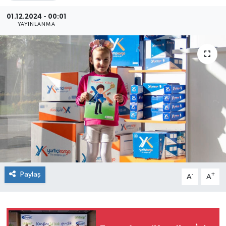
SEKTÖR
01.12.2024 - 00:01
YAYINLANMA
ŞİRKET PANO
SÖYLEŞİ
ÜLKE
YAŞAM
Paylaş
-
+
A
A