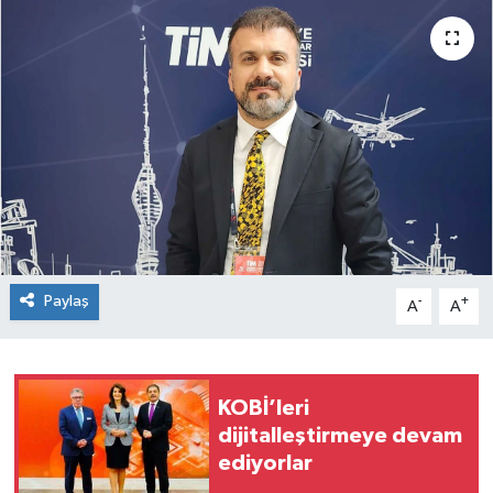
SEKTÖR
ŞİRKET PANO
SÖYLEŞİ
ÜLKE
YAŞAM
Paylaş
-
+
A
A
KOBİ’leri
dijitalleştirmeye devam
ediyorlar