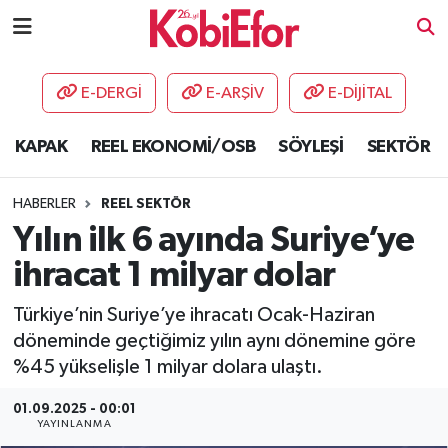
AKADEMİ
E-DERGİ
E-ARŞİV
E-DİJİTAL
BİLİŞİM PANO
KAPAK
REEL EKONOMİ/OSB
SÖYLEŞİ
SEKTÖR
DESTEK-TEŞVİK
HABERLER
REEL SEKTÖR
ETKİNLİK
Yılın ilk 6 ayında Suriye’ye
ihracat 1 milyar dolar
GÜNCEL
Türkiye’nin Suriye’ye ihracatı Ocak-Haziran
HABERLER
döneminde geçtiğimiz yılın aynı dönemine göre
%45 yükselişle 1 milyar dolara ulaştı.
KAPAK
01.09.2025 - 00:01
YAYINLANMA
OSB