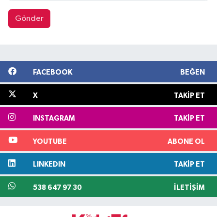
Gönder
FACEBOOK
BEĞEN
X
TAKIP ET
INSTAGRAM
TAKIP ET
YOUTUBE
ABONE OL
LINKEDIN
TAKIP ET
538 647 97 30
İLETIŞIM