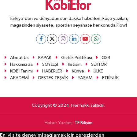
Türkiye'den ve dünyadan son dakika haberleri, köşe yazıları,
magazinden siyasete, spordan seyahate her konuda Flow!
About Us
KAPAK
Gizlilik Politikası
OSB
Hakkımızda
SÖYLEŞİ
İletişim
SEKTÖR
KOBİ Tanımı
HABERLER
Künye
ÜLKE
AKADEMİ
DESTEK-TEŞVİK
YAŞAM
ETKİNLİK
Copyright © 2024. Her hakkı saklıdır.
Haber Yazılımı:
TE Bilişim
En iyi site deneyimi sağlamak için çerezlerden