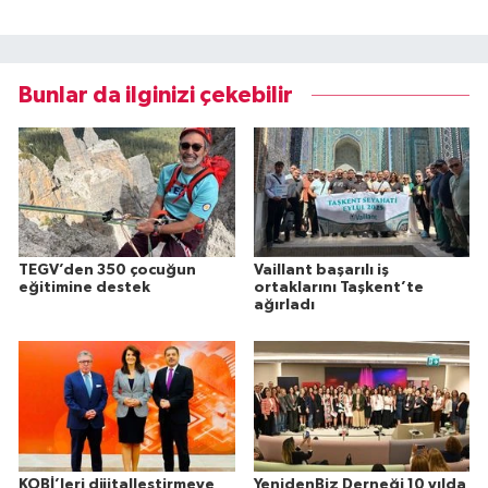
Bunlar da ilginizi çekebilir
TEGV’den 350 çocuğun
Vaillant başarılı iş
eğitimine destek
ortaklarını Taşkent’te
ağırladı
KOBİ’leri dijitalleştirmeye
YenidenBiz Derneği 10 yılda